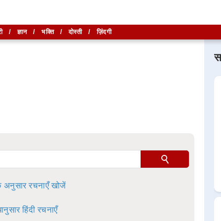
ी
/
ज्ञान
/
भक्ति
/
दोस्ती
/
ज़िंदगी
स
लिखें और
लिखें और
खोजें
खोजें
ा है।
े अनुसार रचनाएँ खोजें
ानुसार हिंदी रचनाएँ