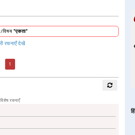
ा/विषय
"एकता"
ी रचनाएँ देखें
1
विशेष रचनाएँ
हि