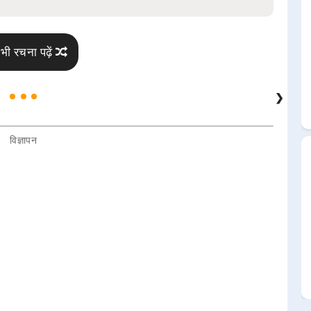
भी रचना पढ़ें
❯
विज्ञापन