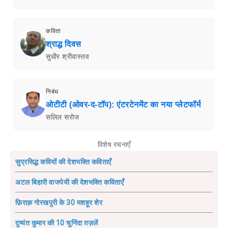
कविता
श्राद्ध दिवस
सुधीर श्रीवास्तव
निबंध
ओटीटी (ओवर-द-टॉप): एंटरटेनमेंट का नया प्लेटफॉर्म
सलिल सरोज
विशेष रचनाएँ
सुप्रसिद्ध कवियों की देशभक्ति कविताएँ
अटल बिहारी वाजपेयी की देशभक्ति कविताएँ
फ़िराक़ गोरखपुरी के 30 मशहूर शेर
दुष्यंत कुमार की 10 चुनिंदा ग़ज़लें