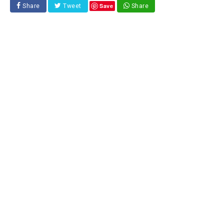
Save
Share
Tweet
Share