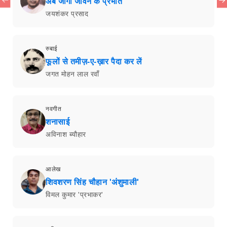
अब जागो जीवन के प्रभात
जयशंकर प्रसाद
रुबाई
फूलों से तमीज़-ए-ख़ार पैदा कर लें
जगत मोहन लाल रवाँ
नवगीत
शनासाई
अविनाश ब्यौहार
आलेख
शिवशरण सिंह चौहान 'अंशुमाली'
विमल कुमार 'प्रभाकर'