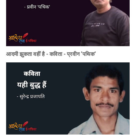
आदमी झुकता वहीं है - कविता - प्रवीन 'पथिक'