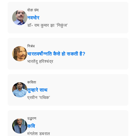
दोहा छंद
नवभोर
डॉ॰ राम कुमार झा 'निकुंज'
निबंध
भारतवर्षोन्नति कैसे हो सकती है?
भारतेंदु हरिश्चंद्र
कविता
तुम्हारे साथ
प्रवीन 'पथिक'
उद्धरण
कवि
मंगलेश डबराल