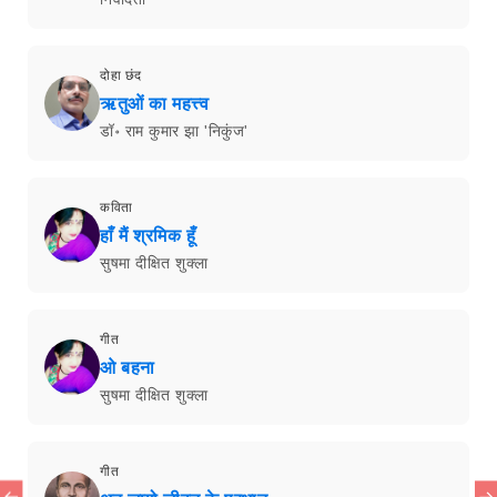
दोहा छंद
ऋतुओं का महत्त्व
डॉ॰ राम कुमार झा 'निकुंज'
कविता
हाँ मैं श्रमिक हूँ
सुषमा दीक्षित शुक्ला
गीत
ओ बहना
सुषमा दीक्षित शुक्ला
गीत