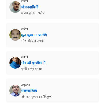
कविता
जीवनदायिनी
अजय कुमार 'अजेय'
कविता
मूल चुका ना पाओगे
रमेश चंद्र बाजपेयी
कहानी
भोर की प्रतीक्षा में
प्रवीण श्रीवास्तव
लघुकथा
उत्तरदायित्व
डॉ॰ राम कुमार झा 'निकुंज'