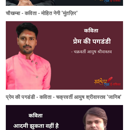
चौखम्बा - कविता - मोहित नेगी 'मुंतज़िर'
प्रेम की पगडंडी - कविता - चक्रवर्ती आयुष श्रीवास्तव 'जानिब'