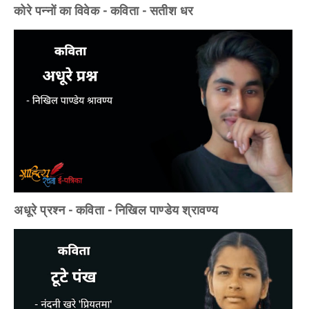
कोरे पन्नों का विवेक - कविता - सतीश धर
अधूरे प्रश्न - कविता - निखिल पाण्डेय श्रावण्य