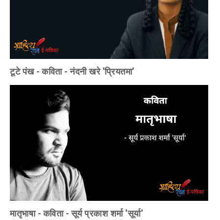
टूटे पंख - कविता - नंदनी खरे 'प्रियतमा'
मातृभाषा - कविता - सूर्य प्रकाश शर्मा 'सूर्या'