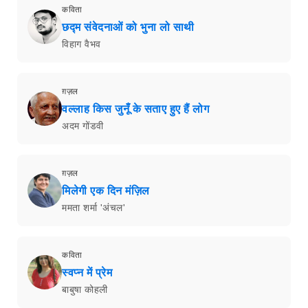
कविता
छद्म संवेदनाओं को भुना लो साथी
विहाग वैभव
ग़ज़ल
वल्लाह किस जुनूँ के सताए हुए हैं लोग
अदम गोंडवी
ग़ज़ल
मिलेगी एक दिन मंज़िल
ममता शर्मा 'अंचल'
कविता
स्वप्न में प्रेम
बाबुषा कोहली