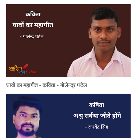
घावों का महागीत - कविता - गोलेन्द्र पटेल