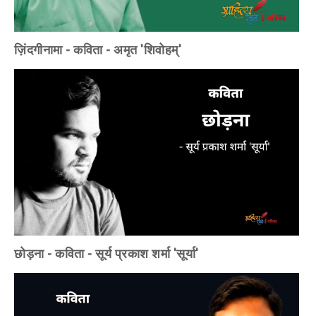
ज़िंदगीनामा - कविता - अमृत 'शिवोहम्'
छोड़ना - कविता - सूर्य प्रकाश शर्मा 'सूर्या'