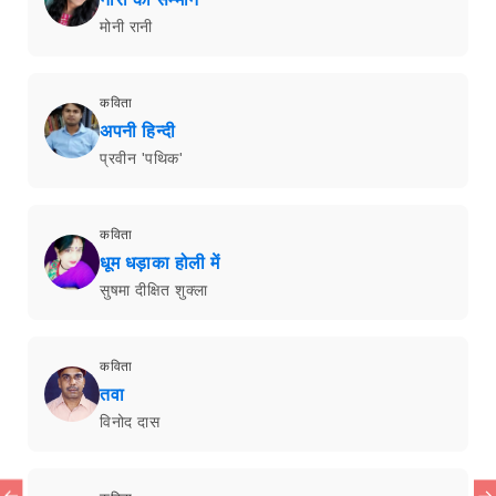
मोनी रानी
कविता
अपनी हिन्दी
प्रवीन 'पथिक'
कविता
धूम धड़ाका होली में
सुषमा दीक्षित शुक्ला
कविता
तवा
विनोद दास