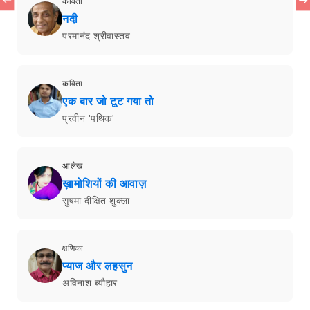
कविता
नदी
परमानंद श्रीवास्तव
कविता
एक बार जो टूट गया तो
प्रवीन 'पथिक'
आलेख
ख़ामोशियों की आवाज़
सुषमा दीक्षित शुक्ला
क्षणिका
प्याज और लहसुन
अविनाश ब्यौहार