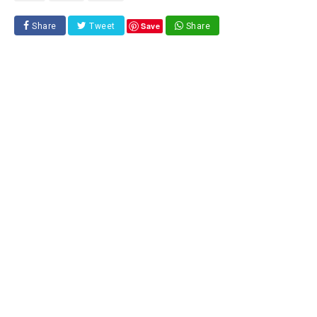
Save
Share
Tweet
Share