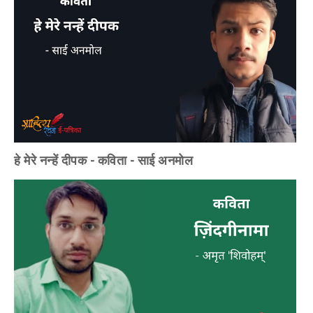
हे मेरे नन्हें दीपक - कविता - साई अनमोल