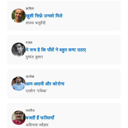
कविता
ख़ुशी सिर्फ़ उनको मिले
संजय चतुर्वेदी
ग़ज़ल
ये सच है कि पाँवों ने बहुत कष्ट उठाए
दुष्यंत कुमार
आलेख
आम आदमी और कोरोना
प्रवीन 'पथिक'
नवगीत
बजतीं हैं फल्लियाँ
अविनाश ब्यौहार