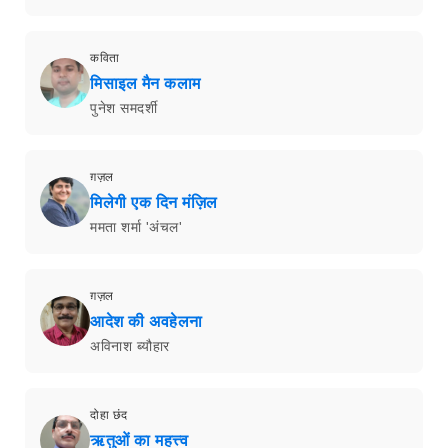
कविता
मिसाइल मैन कलाम
पुनेश समदर्शी
ग़ज़ल
मिलेगी एक दिन मंज़िल
ममता शर्मा 'अंचल'
ग़ज़ल
आदेश की अवहेलना
अविनाश ब्यौहार
दोहा छंद
ऋतुओं का महत्त्व