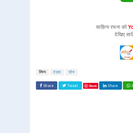
साहित्य रचना को
Y
देखिए साह
विषय
ग़ज़ल
प्रेम
Save
Share
Tweet
Share
S