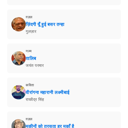
ग़ज़ल
ज़िंदगी यूँ हुई बसर तन्हा
गुलज़ार
नज़्म
ग़ालिब
जयंत परमार
कविता
वीरांगना महारानी लक्ष्मीबाई
राघवेंद्र सिंह
ग़ज़ल
मकीनों को तरसता हर मकाँ है