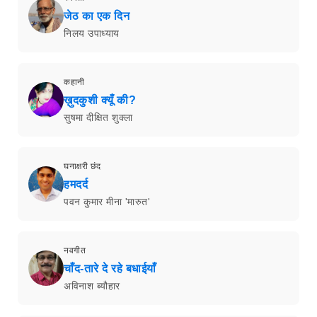
जेठ का एक दिन
निलय उपाध्याय
कहानी
ख़ुदकुशी क्यूँ की?
सुषमा दीक्षित शुक्ला
घनाक्षरी छंद
हमदर्द
पवन कुमार मीना 'मारुत'
नवगीत
चाँद-तारे दे रहे बधाईयाँ
अविनाश ब्यौहार