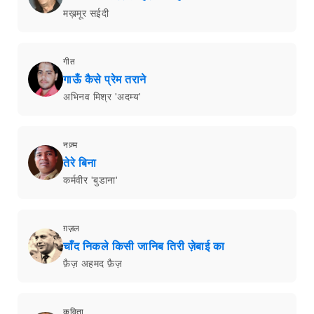
मख़मूर सईदी
गीत
गाऊँ कैसे प्रेम तराने
अभिनव मिश्र 'अदम्य'
नज़्म
तेरे बिना
कर्मवीर 'बुडाना'
ग़ज़ल
चाँद निकले किसी जानिब तिरी ज़ेबाई का
फ़ैज़ अहमद फ़ैज़
कविता