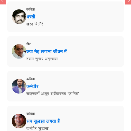
कविता
धरती
शरद बिलाैरे
गीत
क्या नेह लगाना जीवन में
श्याम सुन्दर अग्रवाल
कविता
कर्मवीर
चक्रवर्ती आयुष श्रीवास्तव 'ज़ानिब'
कविता
सब सुलझा लगता हैं
कर्मवीर 'बुडाना'