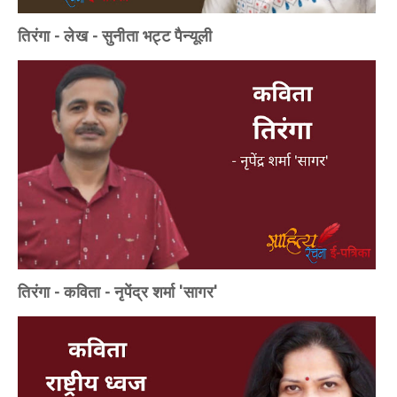
तिरंगा - लेख - सुनीता भट्ट पैन्यूली
तिरंगा - कविता - नृपेंद्र शर्मा 'सागर'