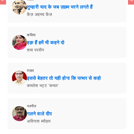
तुम्हारी याद के जब ज़ख़्म भरने लगते हैं
फ़ैज़ अहमद फ़ैज़
कविता
हक़ हैं हमें भी कहने दो
शमा परवीन
ग़ज़ल
इससे बेहतर तो यही होगा कि पत्थर से कहो
कमलेश भट्ट 'कमल'
नवगीत
गलने वाले दीप
अविनाश ब्यौहार