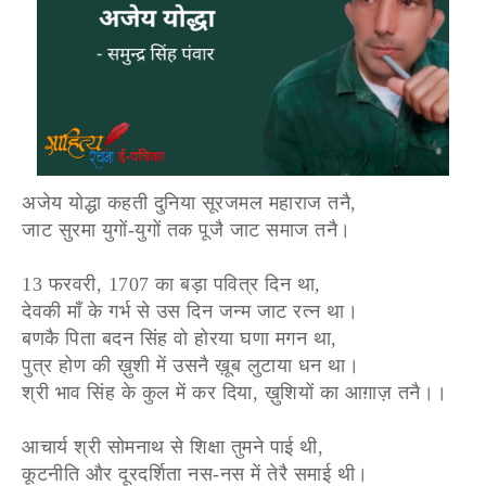
अजेय योद्धा कहती दुनिया सूरजमल महाराज तनै,
जाट सुरमा युगों-युगों तक पूजै जाट समाज तनै।
13 फरवरी, 1707 का बड़ा पवित्र दिन था,
देवकी माँ के गर्भ से उस दिन जन्म जाट रत्न था।
बणकै पिता बदन सिंह वो होरया घणा मगन था,
पुत्र होण की ख़ुशी में उसनै ख़ूब लुटाया धन था।
श्री भाव सिंह के कुल में कर दिया, ख़ुशियों का आग़ाज़ तनै।।
आचार्य श्री सोमनाथ से शिक्षा तुमने पाई थी,
कूटनीति और दूरदर्शिता नस-नस में तेरै समाई थी।