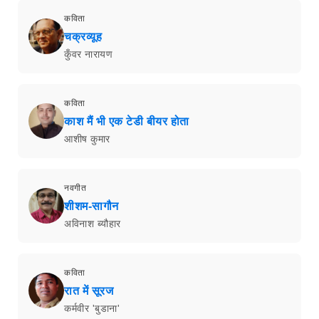
कविता
चक्रव्यूह
कुँवर नारायण
कविता
काश मैं भी एक टेडी बीयर होता
आशीष कुमार
नवगीत
शीशम-सागौन
अविनाश ब्यौहार
कविता
रात में सूरज
कर्मवीर 'बुडाना'