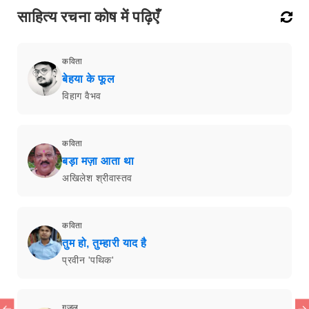
साहित्य रचना कोष में पढ़िएँ
कविता
बेहया के फूल
विहाग वैभव
कविता
बड़ा मज़ा आता था
अखिलेश श्रीवास्तव
कविता
तुम हो, तुम्हारी याद है
प्रवीन 'पथिक'
ग़ज़ल