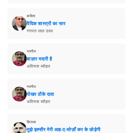
कविता
वैदिक शास्त्रों का सार
गणपत लाल उदय
नवगीत
बाज़ार मदारी है
अविनाश ब्यौहार
नवगीत
पोखर ठोंके दावा
अविनाश ब्यौहार
क़ितआ
मुझे इक्सीर मेरी आह-ए-सोज़ाँ कर के छोड़ेगी