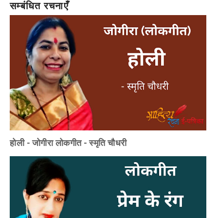
सम्बंधित रचनाएँ
होली - जोगीरा लोकगीत - स्मृति चौधरी