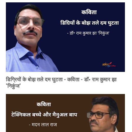
डिग्रियों के बोझ तले दम घुटता - कविता - डॉ॰ राम कुमार झा
'निकुंज'