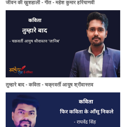
जीवन की ख़ुशहाली - गीत - महेश कुमार हरियाणवी
तुम्हारे बाद - कविता - चक्रवर्ती आयुष श्रीवास्तव