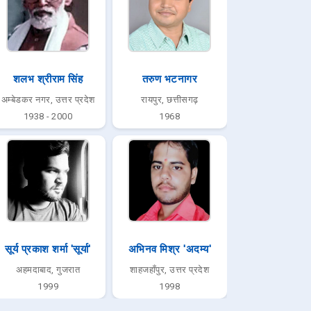
शलभ श्रीराम सिंह
तरुण भटनागर
अम्बेडकर नगर, उत्तर प्रदेश
रायपुर, छत्तीसगढ़
1938 - 2000
1968
सूर्य प्रकाश शर्मा 'सूर्या'
अभिनव मिश्र 'अदम्य'
अहमदाबाद, गुजरात
शाहजहाँपुर, उत्तर प्रदेश
1999
1998