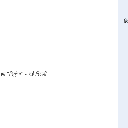
हि
 झा "निकुंज" - नई दिल्ली