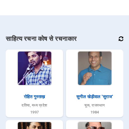
प्रवीण श्रीवास्तव
गणपत लाल उदय
शिवपुरी, मध्य प्रदेश
अजमेर, राजस्थान
1976
1977
नवीन नाथ
रामविलास शर्मा
सागर, मध्य प्रदेश
उन्नाव, उत्तर प्रदेश
1989
1912 - 2000