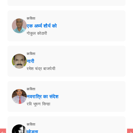
अगर ख़ुदा न करे सच ये ख़्वाब हो जाए
दुष्यंत कुमार
ग़ज़ल
इस से पहले कि बे-वफ़ा हो जाएँ
अहमद फ़राज़
नवगीत
पिटीशन लगती है पिशाचिका
अविनाश ब्यौहार
ग़ज़ल
काम सब ग़ैर-ज़रूरी हैं जो सब करते हैं
राहत इन्दौरी