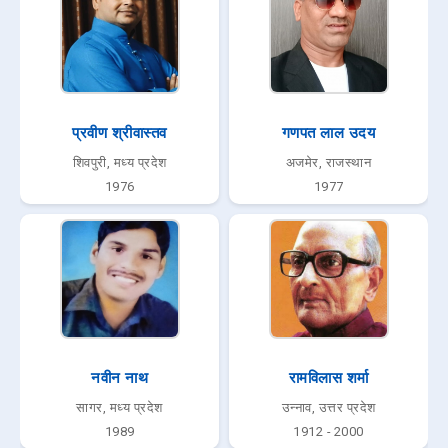
अकेले बैठना, चुप बैठना—इस प्रश्न की चिंता से
❮
❯
मुक्त होकर बैठना कि ‘क्या सोच रहे हो?’—यह भी
एक सुख है।
- अज्ञेय
हिंदी साहित्य प्रश्न