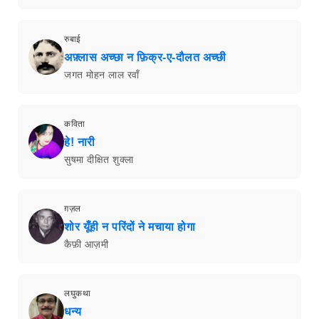
अटल बिहारी वाजपेयी की देशभक्ति कविताएँ
फ़िराक़ गोरखपुरी के 30 मशहूर शेर
दुष्यंत कुमार की 10 चुनिंदा ग़ज़लें
कैफ़ी आज़मी के 10 बेहतरीन शेर
कबीर दास के 15 लोकप्रिय दोहे
भारतवर्षोन्नति कैसे हो सकती है? - भारतेंदु हरिश्चंद्र
पंच परमेश्वर - कहानी - प्रेमचंद
मिर्ज़ा ग़ालिब के 30 मशहूर शेर