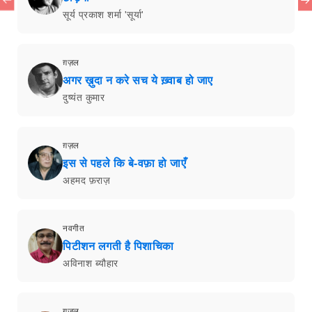
कविता
कोकिला
रतन कुमार अगरवाला
कविता
एक और रात
लाल्टू
गीत
गजानन! तुम्हारी गूँजे जै-जैकार
सुशील कुमार
कविता
ढूँढ़ता हूँ
अजय कुमार 'अजेय'