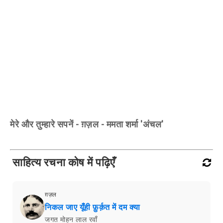
गोकुल कोठारी
कविता
नारी
रमेश चंद्र बाजपेयी
कविता
नवरात्रि का संदेश
रवि भूषण सिन्हा
कविता
छोड़ना
सूर्य प्रकाश शर्मा 'सूर्या'
ग़ज़ल