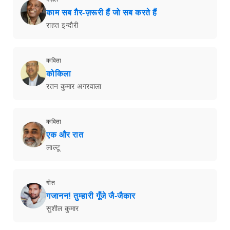
ग़ज़ल
जब भी ये दिल उदास होता है
गुलज़ार
कविता
महावीर सूर्यपुत्र कर्ण
चक्रवर्ती आयुष श्रीवास्तव 'ज़ानिब'
कविता
बहुत दिनों तक
शलभ श्रीराम सिंह
रुबाई
अफ़्लास अच्छा न फ़िक्र-ए-दौलत अच्छी
जगत मोहन लाल रवाँ