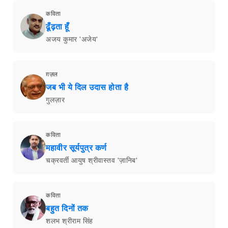
कविता
हे! नारी
सुषमा दीक्षित शुक्ला
ग़ज़ल
शोर यूँही न परिंदों ने मचाया होगा
कैफ़ी आज़मी
लघुकथा
धन्य
अविनाश ब्यौहार
विशेष रचनाएँ
सुप्रसिद्ध कवियों की देशभक्ति कविताएँ