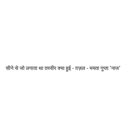
शर्मा 'सूर्या'
सीने से जो लगाता था तस्वीर क्या हुई - ग़ज़ल - ममता गुप्ता 'नाज'
मेरे और तुम्हारे सपनें - ग़ज़ल - ममता शर्मा 'अंचल'
साहित्य रचना कोष में पढ़िएँ
ग़ज़ल
निकल जाए यूँही फ़ुर्क़त में दम क्या
जगत मोहन लाल रवाँ
कविता
एक अर्घ्य शौर्य को