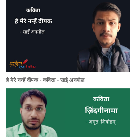
हे मेरे नन्हें दीपक - कविता - साई अनमोल