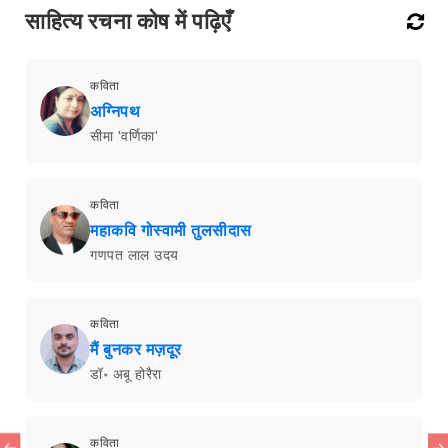
साहित्य रचना कोष में पढ़िएँ
कविता
अग्निपथ
सीमा 'वर्णिका'
कविता
महाकवि गोस्वामी तुलसीदास
गणपत लाल उदय
कविता
मैं बुनकर मज़दूर
डॉ॰ अबू होरैरा
कविता