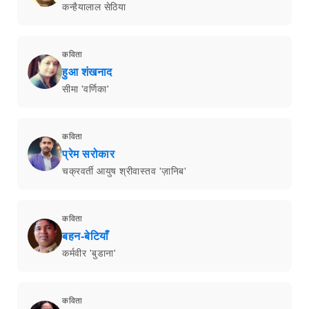
कन्हैयालाल सेठिया
कविता
हुआ शंखनाद
सीमा 'वर्णिका'
कविता
प्रेम सरोकार
चक्रवर्ती आयुष श्रीवास्तव 'ज़ानिब'
कविता
बहन-बेटियाँ
कर्मवीर 'बुडाना'
कविता