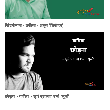
ज़िंदगीनामा - कविता - अमृत 'शिवोहम्'
छोड़ना - कविता - सूर्य प्रकाश शर्मा 'सूर्या'