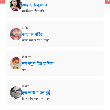
आज़ाद हिन्दुस्तान
मधुस्मिता सेनापति
कविता
वक़्त का परिंदा
जयप्रकाश 'जय बाबू'
दोहा छंद
मन मथुरा दिल द्वारिका
कबीर
कविता
इस नगरी में रात हुई
विजयदेव नारायण साही