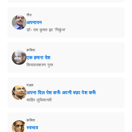
गीत
अपनापन
डॉ॰ राम कुमार झा 'निकुंज'
कविता
एक हमारा देश
सियारामशरण गुप्त
ग़ज़ल
अपना दिल पेश करूँ अपनी वफ़ा पेश करूँ
साहिर लुधियानवी
कविता
स्वभाव