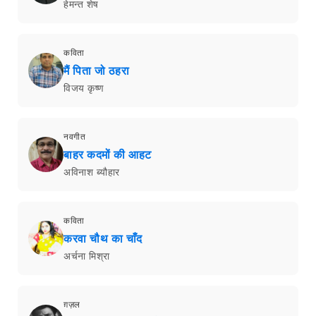
हेमन्त शेष
कविता
मैं पिता जो ठहरा
विजय कृष्ण
नवगीत
बाहर कदमों की आहट
अविनाश ब्यौहार
कविता
करवा चौथ का चाँद
अर्चना मिश्रा
ग़ज़ल