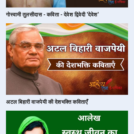
गोस्वामी तुलसीदास - कविता - देवेश द्विवेदी 'देवेश'
अटल बिहारी वाजपेयी की देशभक्ति कविताएँ