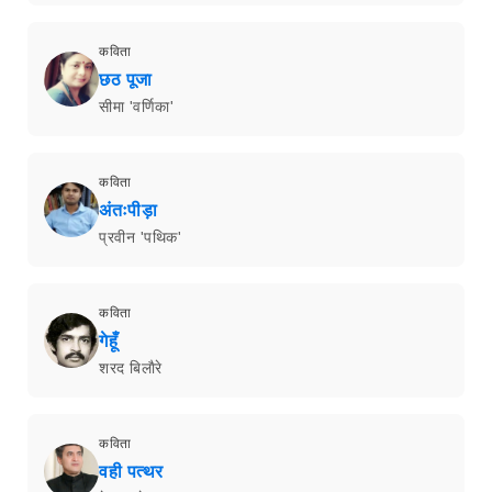
कविता
छठ पूजा
सीमा 'वर्णिका'
कविता
अंतःपीड़ा
प्रवीन 'पथिक'
कविता
गेहूँ
शरद बिलाैरे
कविता
वही पत्थर