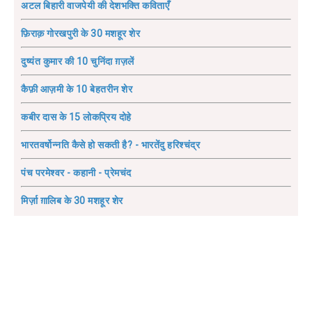
अटल बिहारी वाजपेयी की देशभक्ति कविताएँ
फ़िराक़ गोरखपुरी के 30 मशहूर शेर
दुष्यंत कुमार की 10 चुनिंदा ग़ज़लें
कैफ़ी आज़मी के 10 बेहतरीन शेर
कबीर दास के 15 लोकप्रिय दोहे
भारतवर्षोन्नति कैसे हो सकती है? - भारतेंदु हरिश्चंद्र
पंच परमेश्वर - कहानी - प्रेमचंद
मिर्ज़ा ग़ालिब के 30 मशहूर शेर