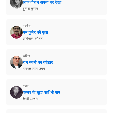
आज वीरान अपना घर देखा
दुष्यंत कुमार
नवगीत
यम कुबेर की पूजा
अविनाश ब्यौहार
कविता
राम नवमी का त्यौहार
गणपत लाल उदय
ग़ज़ल
पत्थर के ख़ुदा वहाँ भी पाए
कैफ़ी आज़मी