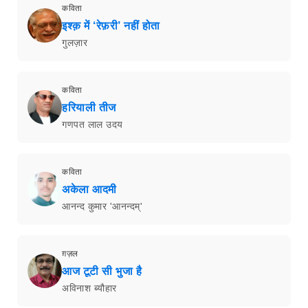
कविता
इश्क़ में ‘रेफ़री’ नहीं होता
गुलज़ार
कविता
हरियाली तीज
गणपत लाल उदय
कविता
अकेला आदमी
आनन्द कुमार 'आनन्दम्'
ग़ज़ल
आज टूटी सी भुजा है
अविनाश ब्यौहार