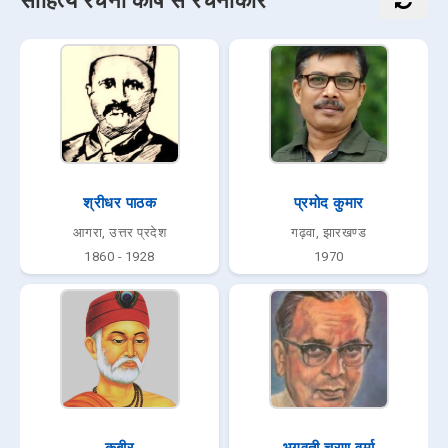
साहित्य रचना कोष से रचनाकार
श्रीधर पाठक
प्रमोद कुमार
आगरा, उत्तर प्रदेश
गढ़वा, झारखण्ड
1860 - 1928
1970
कबीर
भगवती चरण वर्मा