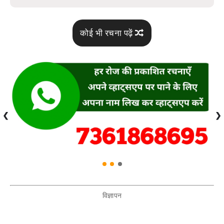
कोई भी रचना पढ़ें
❮
❯
विज्ञापन