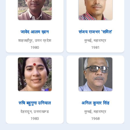
जावेद आलम ख़ान
संजय राजभर 'समित'
शाहजहाँपुर, उत्तर प्रदेश
मुम्बई, महाराष्ट्र
1980
1981
रुचि बहुगुणा उनियाल
अनिल कुमार सिंह
देहरादून, उत्तराखण्ड
मुम्बई, महाराष्ट्र
1983
1968