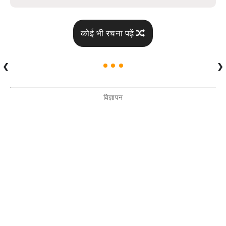
कोई भी रचना पढ़ें
❮
❯
विज्ञापन