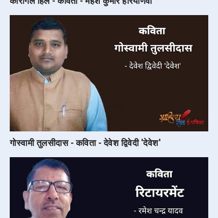
कारगिल हिल - कविता - महेश कुमार हरियाणवी
गोस्वामी तुलसीदास - कविता - देवेश द्विवेदी 'देवेश'