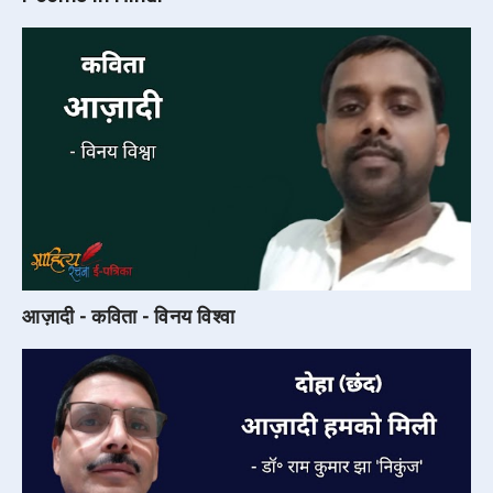
आज़ादी - कविता - विनय विश्वा