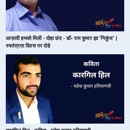
आज़ादी हमको मिली - दोहा छंद - डॉ॰ राम कुमार झा 'निकुंज' |
स्वतंत्रता दिवस पर दोहे