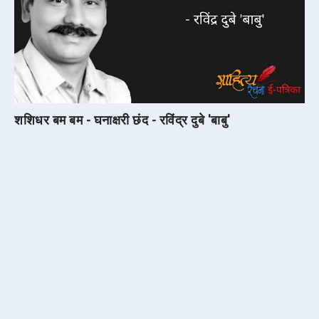
शशिधर बम बम - घनाक्षरी छंद - रविंद्र दुबे 'बाबु'