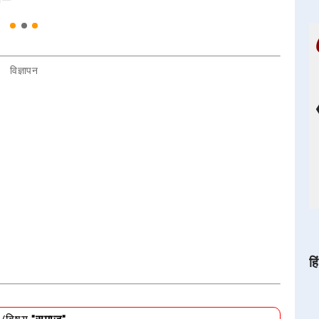
विज्ञापन
हि