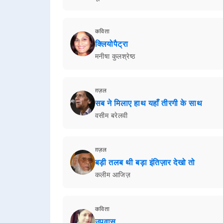
कविता
क्लियोपैट्रा
मनीषा कुलश्रेष्ठ
ग़ज़ल
सब ने मिलाए हाथ यहाँ तीरगी के साथ
वसीम बरेलवी
ग़ज़ल
बड़ी तलब थी बड़ा इंतिज़ार देखो तो
कलीम आजिज़
कविता
उपवास