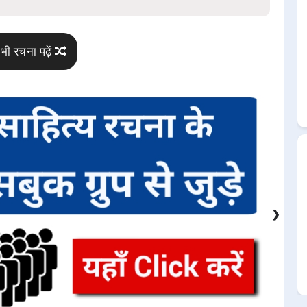
भी रचना पढ़ें
❯