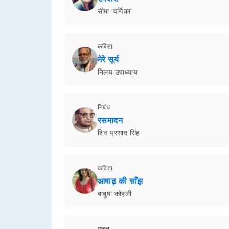
सीमा 'वर्णिका'
कविता
मेरे सूर्य
निलय उपाध्याय
निबंध
रसमादन
शिव प्रसाद सिंह
कविता
आषाढ़ की साँझ
बाबुषा कोहली
ग़ज़ल