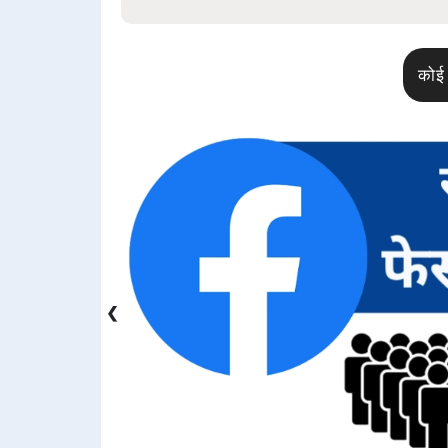
कोई 
❮