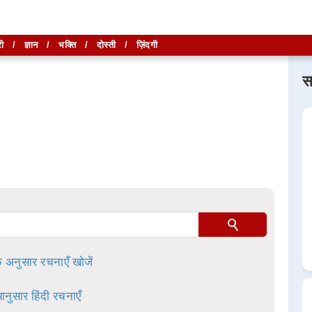
ी
/
ज्ञान
/
भक्ति
/
दोस्ती
/
ज़िंदगी
स
लिखें और
लिखें और
खोजें
खोजें
ा है।
े अनुसार रचनाएँ खोजें
ानुसार हिंदी रचनाएँ