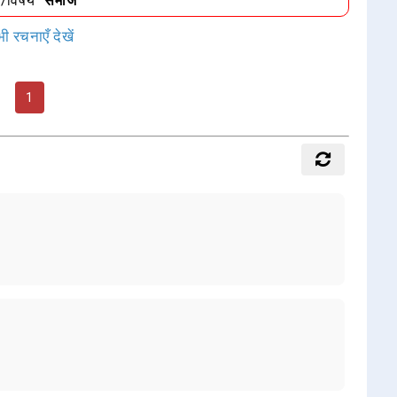
ा/विषय
"समाज"
ी रचनाएँ देखें
1