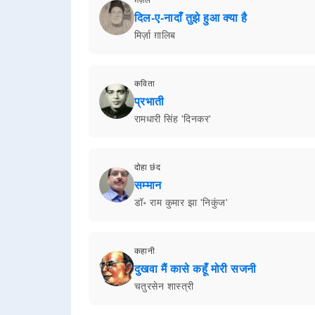
दिल-ए-नादाँ तुझे हुआ क्या है
मिर्ज़ा ग़ालिब
कविता
प्रभाती
रामधारी सिंह 'दिनकर'
दोहा छंद
सम्मान
डॉ॰ राम कुमार झा 'निकुंज'
कहानी
दुखवा मैं कासे कहूँ मोरी सजनी
चतुरसेन शास्त्री