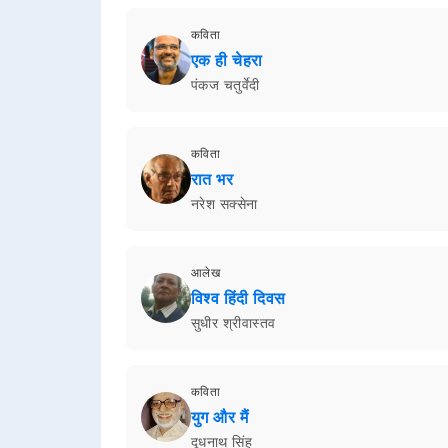
कविता
एक ही चेहरा
पंकज चतुर्वेदी
कविता
रात भर
नरेश सक्सेना
आलेख
विश्व हिंदी दिवस
सुधीर श्रीवास्तव
कविता
युग और मैं
दूधनाथ सिंह