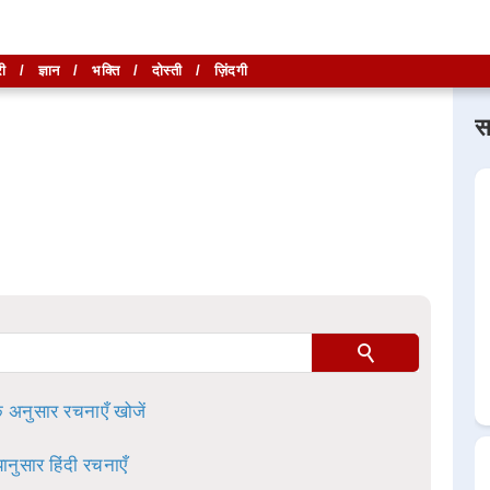
ी
/
ज्ञान
/
भक्ति
/
दोस्ती
/
ज़िंदगी
स
लिखें और
लिखें और
खोजें
खोजें
ा है।
े अनुसार रचनाएँ खोजें
ानुसार हिंदी रचनाएँ