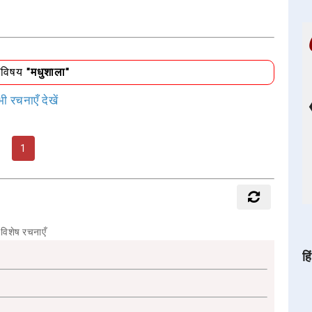
/विषय
"मधुशाला"
ी रचनाएँ देखें
1
विशेष रचनाएँ
हि