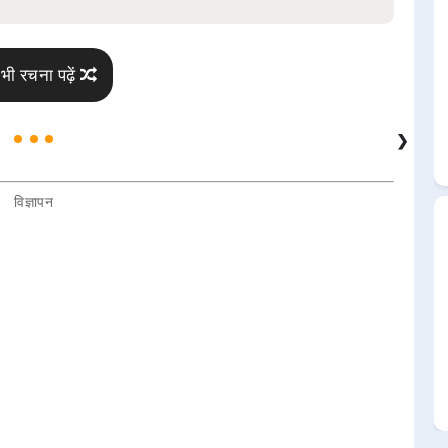
भी रचना पढ़ें
❯
विज्ञापन