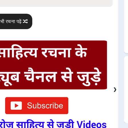
भी रचना पढ़ें
❯