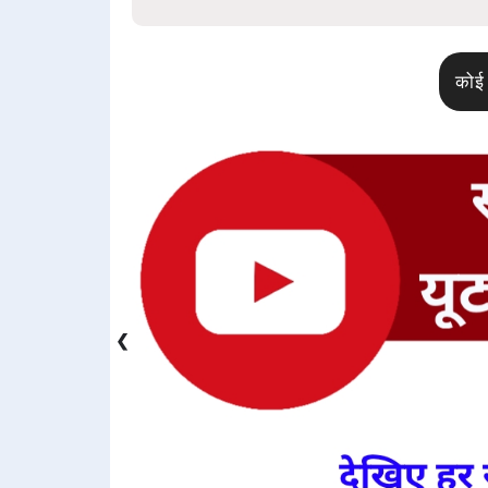
कोई 
❮