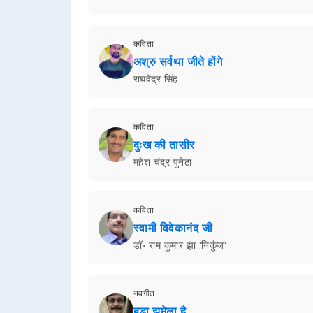
कविता
अश्रु सर्वथा जीते होंगे
राघवेंद्र सिंह
कविता
दुःख की तासीर
महेश चंद्र पुनेठा
कविता
स्वामी विवेकानंद जी
डॉ॰ राम कुमार झा 'निकुंज'
नवगीत
बड़ा झमेला है