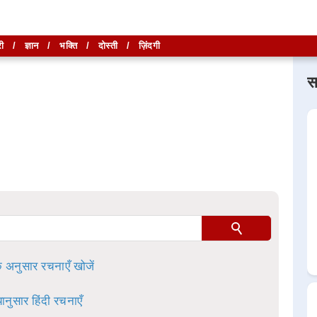
ी
/
ज्ञान
/
भक्ति
/
दोस्ती
/
ज़िंदगी
स
लिखें और
लिखें और
खोजें
खोजें
ा है।
े अनुसार रचनाएँ खोजें
ानुसार हिंदी रचनाएँ