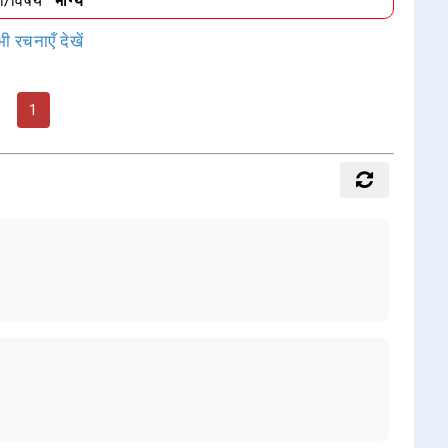
धा/विषय
"भाग्य"
ी रचनाएँ देखें
1