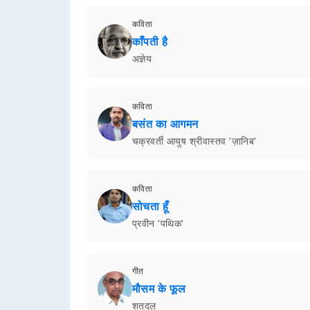
कविता
काँपती है
अज्ञेय
कविता
बसंत का आगमन
चक्रवर्ती आयुष श्रीवास्तव 'ज़ानिब'
कविता
सोचता हूँ
प्रवीन 'पथिक'
गीत
मौसम के फूल
शतदल