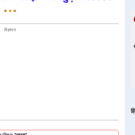
विज्ञापन
हि