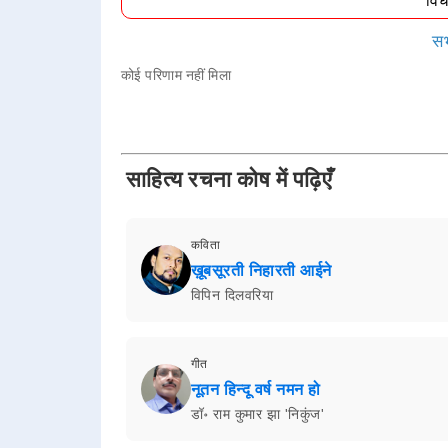
वि
सभ
कोई परिणाम नहीं मिला
साहित्य रचना कोष में पढ़िएँ
कविता
ख़ूबसूरती निहारती आईने
विपिन दिलवरिया
गीत
नूतन हिन्दू वर्ष नमन हो
डॉ॰ राम कुमार झा 'निकुंज'