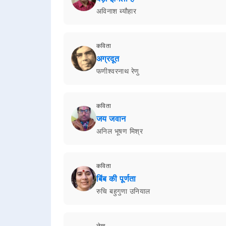
अविनाश ब्यौहार
कविता
अग्रदूत
फणीश्वरनाथ रेणु
कविता
जय जवान
अनिल भूषण मिश्र
कविता
बिंब की पूर्णता
रुचि बहुगुणा उनियाल
लेख