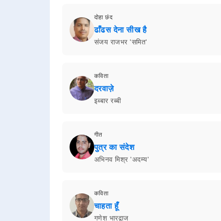
दोहा छंद
ढाँढस देना सीख है
संजय राजभर 'समित'
कविता
दरवाज़े
इब्बार रब्बी
गीत
पुत्र का संदेश
अभिनव मिश्र 'अदम्य'
कविता
चाहता हूँ
गणेश भारद्वाज