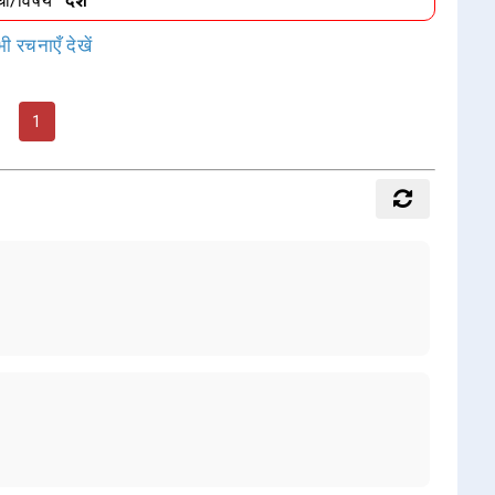
धा/विषय
"देश"
ी रचनाएँ देखें
1