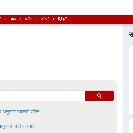
ी
/
ज्ञान
/
भक्ति
/
दोस्ती
/
ज़िंदगी
स
लिखें और
लिखें और
खोजें
खोजें
ा है।
े अनुसार रचनाएँ खोजें
ानुसार हिंदी रचनाएँ