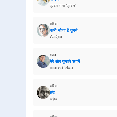
प्रवल राणा 'प्रवल'
कविता
कभी सोचा है तुमने
शैलप्रिया
ग़ज़ल
मेरे और तुम्हारे सपनें
ममता शर्मा 'अंचल'
कविता
छंद
अज्ञेय
कविता