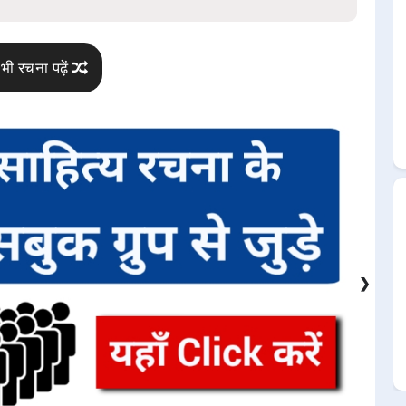
भी रचना पढ़ें
❯