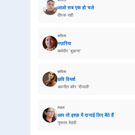
आओ सब एक हो चले
दीपक राही
कविता
नज़रिया
कर्मवीर 'बुडाना'
कविता
छवि विमर्श
अवनीत कौर 'दीपाली'
ग़ज़ल
आप तो इश्क़ में दानाई लिए बैठे हैं
नुसरत मेहदी