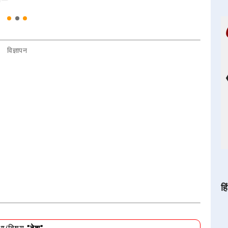
विज्ञापन
हि