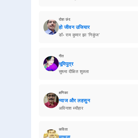
दोहा छंद
हो जीवन उजियार
डॉ॰ राम कुमार झा 'निकुंज'
गीत
भूमिपुत्र
सुषमा दीक्षित शुक्ला
क्षणिका
प्याज और लहसुन
अविनाश ब्यौहार
कविता
याचना