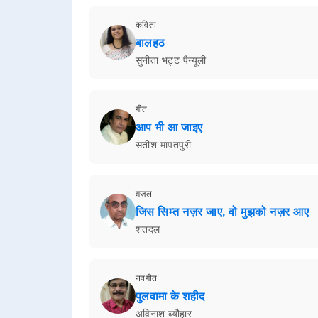
कविता
बालहठ
सुनीता भट्ट पैन्यूली
गीत
आप भी आ जाइए
सतीश मापतपुरी
ग़ज़ल
जिस सिम्त नज़र जाए, वो मुझको नज़र आए
शतदल
नवगीत
पुलवामा के शहीद
अविनाश ब्यौहार