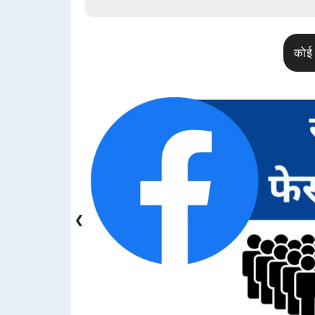
कोई 
❮