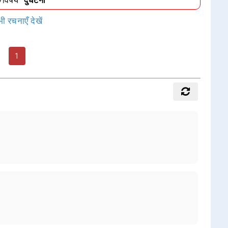
ा/विषय
"दुर्घटना"
ी रचनाएँ देखें
1