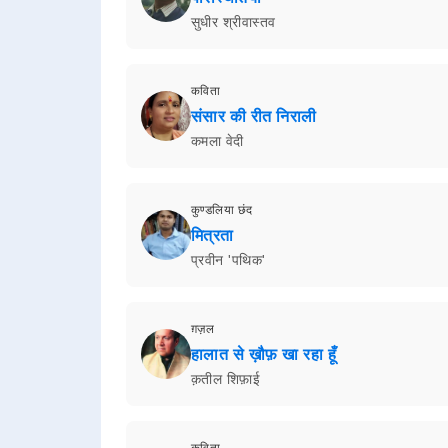
सुधीर श्रीवास्तव
कविता
संसार की रीत निराली
कमला वेदी
कुण्डलिया छंद
मित्रता
प्रवीन 'पथिक'
ग़ज़ल
हालात से ख़ौफ़ खा रहा हूँ
क़तील शिफ़ाई
कविता