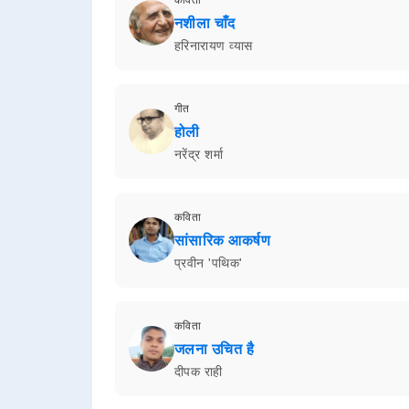
नशीला चाँद
हरिनारायण व्यास
गीत
होली
नरेंद्र शर्मा
कविता
सांसारिक आकर्षण
प्रवीन 'पथिक'
कविता
जलना उचित है
दीपक राही