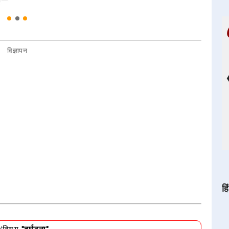
विज्ञापन
हि