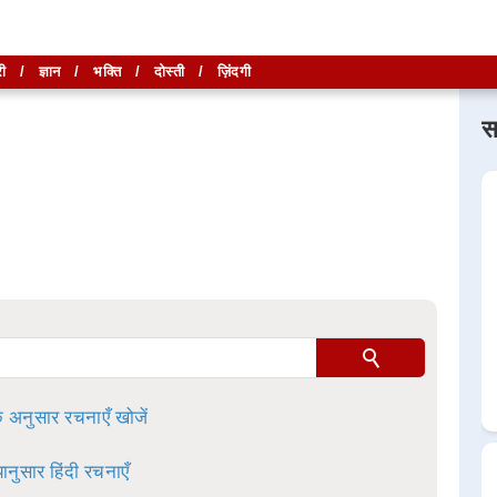
ी
/
ज्ञान
/
भक्ति
/
दोस्ती
/
ज़िंदगी
स
लिखें और
लिखें और
खोजें
खोजें
ा है।
े अनुसार रचनाएँ खोजें
ानुसार हिंदी रचनाएँ