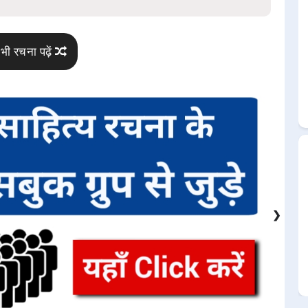
भी रचना पढ़ें
❯