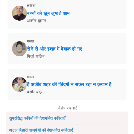
कविता
बच्चों को ख़ूब लुभाते आम
आशीष कुमार
ग़ज़ल
रोने से और इश्क़ में बेबाक हो गए
मिर्ज़ा ग़ालिब
ग़ज़ल
है अजीब शहर की ज़िंदगी न सफ़र रहा न क़याम है
बशीर बद्र
विशेष रचनाएँ
सुप्रसिद्ध कवियों की देशभक्ति कविताएँ
अटल बिहारी वाजपेयी की देशभक्ति कविताएँ