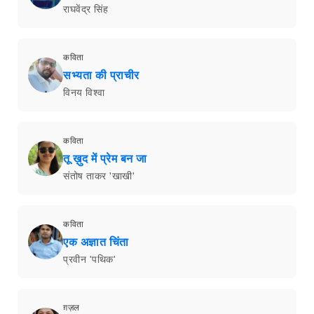
राघवेंद्र सिंह
कविता
सभ्यता की प्राचीर
विनय विश्वा
कविता
तू ख़ुद में प्रेम बन जा
संतोष ताकर 'खाखी'
कविता
एक अज्ञात चिंता
प्रवीन 'पथिक'
ग़ज़ल