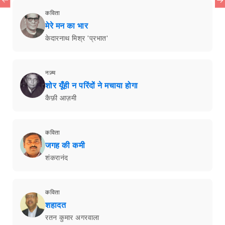
कविता
मेरे मन का भार
केदारनाथ मिश्र 'प्रभात'
नज़्म
शोर यूँही न परिंदों ने मचाया होगा
कैफ़ी आज़मी
कविता
जगह की कमी
शंकरानंद
कविता
शहादत
रतन कुमार अगरवाला