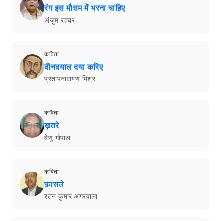
रंग इस मौसम में भरना चाहिए
अंजुम रहबर
कविता
दीनदयाल दया करिए
प्रतापनारायण मिश्र
कविता
ख़तरे
वेणु गोपाल
कविता
फ़ासले
रतन कुमार अगरवाला