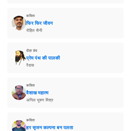
कविता
फिर फिर जीवन
रोहित सैनी
दोहा छंद
प्रेम पंथ की पालकी
रैदास
कविता
वैशाख महात्म
अनिल भूषण मिश्र
कविता
हर सृजन कल्पना बन पलता