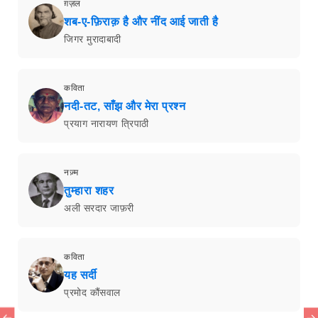
ग़ज़ल
शब-ए-फ़िराक़ है और नींद आई जाती है
जिगर मुरादाबादी
कविता
नदी-तट, साँझ और मेरा प्रश्न
प्रयाग नारायण त्रिपाठी
नज़्म
तुम्हारा शहर
अली सरदार जाफ़री
कविता
यह सर्दी
प्रमोद कौंसवाल