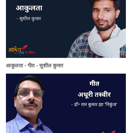
आकुलता - गीत - सुशील कुमार