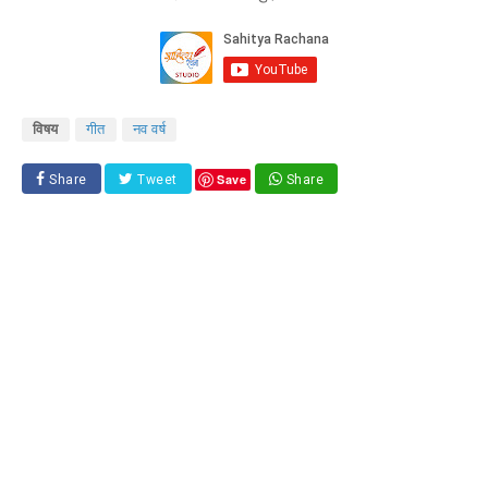
विषय
गीत
नव वर्ष
Save
Share
Tweet
Share