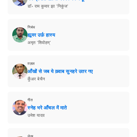
डॉ॰ राम कुमार झा 'निकुंज'
निबंध
ह्यूमर उर्फ़ हास्य
अमृत 'शिवोहम्'
ग़ज़ल
आँखों से जब ये ख़्वाब सुनहरे उतर गए
कुँअर बेचैन
गीत
स्नेह भरे आँचल में माते
उमेश यादव
लेख