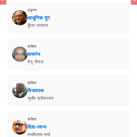
उद्धरण
आधुनिक युग
कुँवर नारायण
कविता
समारंभ
वेणु गोपाल
कविता
विजयपथ
सुधीर श्रीवास्तव
कविता
दिवा-स्वप्न
रामविलास शर्मा