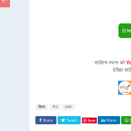
In
साहित्य रचना को
Y
देखिए साह
विषय
गीत
बसंत
Save
Share
Tweet
Share
S