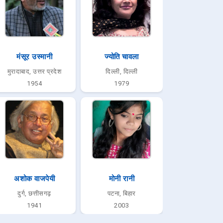
मंसूर उस्मानी
ज्योति चावला
मुरादाबाद, उत्तर प्रदेश
दिल्ली, दिल्ली
1954
1979
अशोक वाजपेयी
मोनी रानी
दुर्ग, छत्तीसगढ़
पटना, बिहार
1941
2003