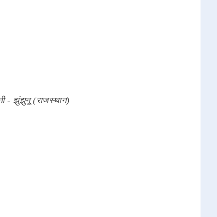
ी - झुंझुनू (राजस्थान)