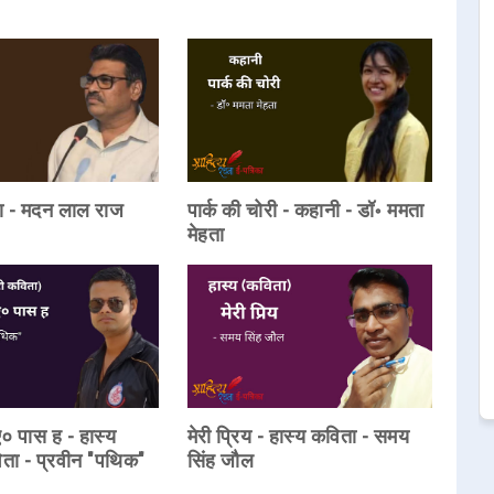
ता - मदन लाल राज
पार्क की चोरी - कहानी - डॉ॰ ममता
मेहता
 पास ह - हास्य
मेरी प्रिय - हास्य कविता - समय
िता - प्रवीन "पथिक"
सिंह जौल