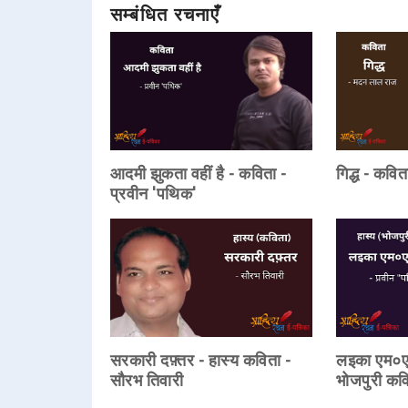
सम्बंधित रचनाएँ
आदमी झुकता वहीं है - कविता -
गिद्ध - कवि
प्रवीन 'पथिक'
सरकारी दफ़्तर - हास्य कविता -
लइका एम०ए०
सौरभ तिवारी
भोजपुरी कव