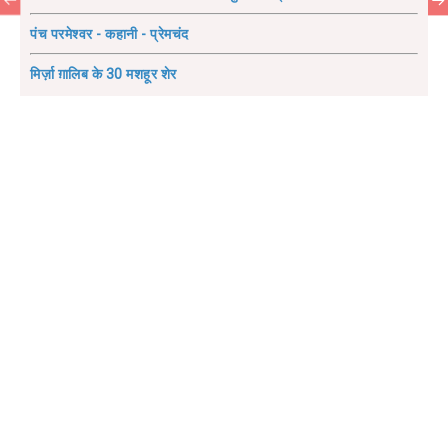
पंच परमेश्वर - कहानी - प्रेमचंद
मिर्ज़ा ग़ालिब के 30 मशहूर शेर