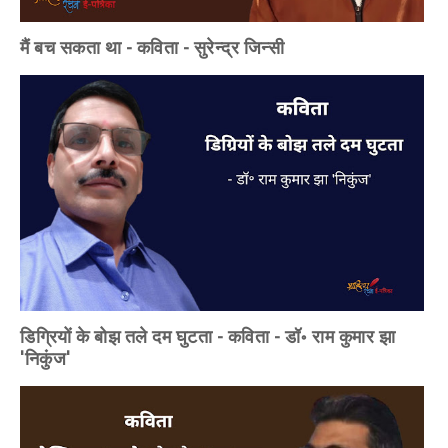
मैं बच सकता था - कविता - सुरेन्द्र जिन्सी
डिग्रियों के बोझ तले दम घुटता - कविता - डॉ॰ राम कुमार झा
'निकुंज'