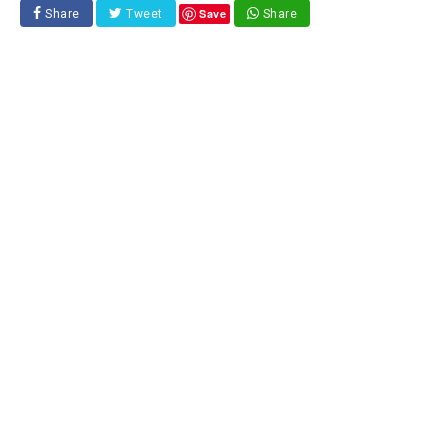
Save
Share
Tweet
Share