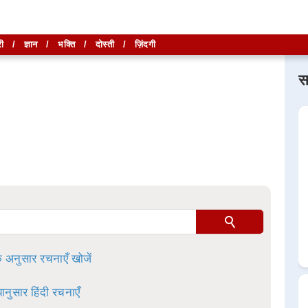
ी
/
ज्ञान
/
भक्ति
/
दोस्ती
/
ज़िंदगी
स
लिखें और
लिखें और
खोजें
खोजें
ा है।
े अनुसार रचनाएँ खोजें
ानुसार हिंदी रचनाएँ