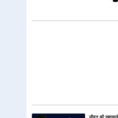
जीवन की ख़ुशहाली