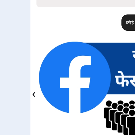
कोई 
❮