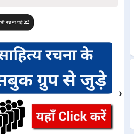
भी रचना पढ़ें
❯