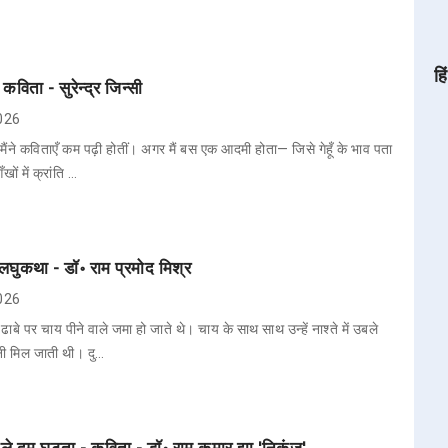
हि
कविता - सुरेन्द्र जिन्सी
2026
ैंने कविताएँ कम पढ़ी होतीं। अगर मैं बस एक आदमी होता— जिसे गेहूँ के भाव पता
खों में क्रांति …
लघुकथा - डॉ॰ राम प्रमोद मिश्र
2026
ाबे पर चाय पीने वाले जमा हो जाते थे। चाय के साथ साथ उन्हें नाश्ते में उबले
ुनी मिल जाती थी। दु…
तले दम घुटता - कविता - डॉ॰ राम कुमार झा 'निकुंज'