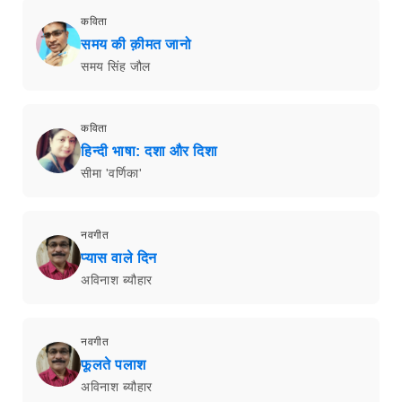
कविता
समय की क़ीमत जानो
समय सिंह जौल
कविता
हिन्दी भाषा: दशा और दिशा
सीमा 'वर्णिका'
नवगीत
प्यास वाले दिन
अविनाश ब्यौहार
नवगीत
फूलते पलाश
अविनाश ब्यौहार