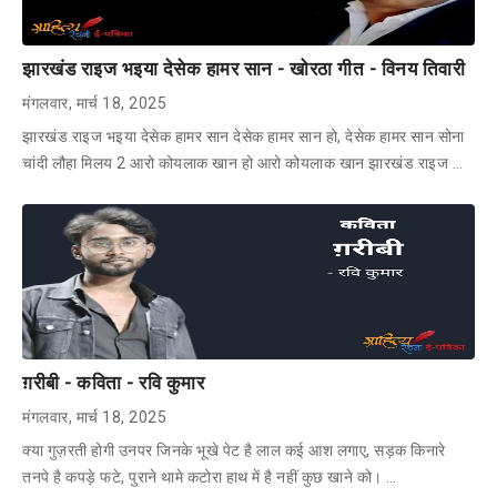
झारखंड राइज भइया देसेक हामर सान - खोरठा गीत - विनय तिवारी
मंगलवार, मार्च 18, 2025
झारखंड राइज भइया देसेक हामर सान देसेक हामर सान हो, देसेक हामर सान सोना
चांदी लौहा मिलय 2 आरो कोयलाक खान हो आरो कोयलाक खान झारखंड राइज …
ग़रीबी - कविता - रवि कुमार
मंगलवार, मार्च 18, 2025
क्या गुज़रती होगी उनपर जिनके भूखे पेट है लाल कई आश लगाए, सड़क किनारे
तनपे है कपड़े फटे, पुराने थामे कटोरा हाथ में है नहीं कुछ खाने को। …