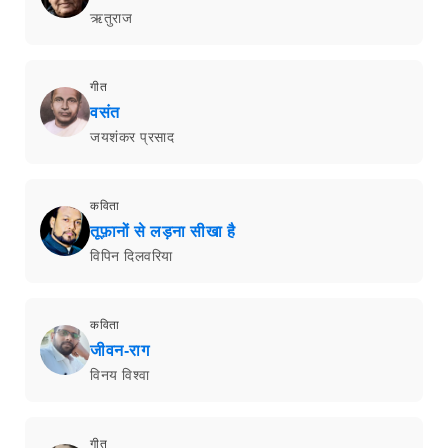
ऋतुराज
गीत
वसंत
जयशंकर प्रसाद
कविता
तूफ़ानों से लड़ना सीखा है
विपिन दिलवरिया
कविता
जीवन-राग
विनय विश्वा
गीत