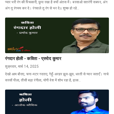
प्यार भरी रंग की पिचकारी, छुपा रखा है क्यों अंतस में। बरसाओ सतरंगी सबपर, अंग
अंग तू रंगमय कर दे। रंगवाले तू रंग से भर दे॥ शुष्क हो रहे…
रंगदार होली - कविता - प्रमोद कुमार
शुक्रवार, मार्च 14, 2025
देखो आम बौराए, चना-मटर गदराए, गेहूँ-अरहर झूम-झूम, धरती से प्यार जताएँ। नाचे
सरसों पीला, तीसी बड़ा रंगीला, योगी वेश में शोभ रहा है, ढाक…