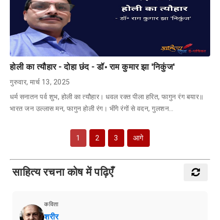
होली का त्यौहार - दोहा छंद - डॉ॰ राम कुमार झा 'निकुंज'
गुरुवार, मार्च 13, 2025
धर्म सनातन पर्व शुभ, होली का त्यौहार। धवल रक्त पीला हरित, फागुन रंग बयार॥
भारत जन उल्लास मन, फागुन होली रंग। भींगे रंगों से वदन, गुलशन…
1
2
3
आगे
साहित्य रचना कोष में पढ़िएँ
कविता
शरीर