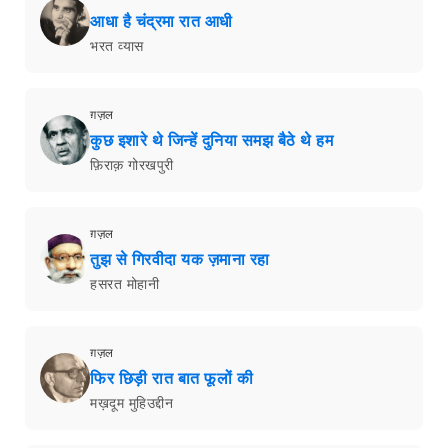
आधा है चंद्रमा रात आधी
भरत व्यास
ग़ज़ल
कुछ इशारे थे जिन्हें दुनिया समझ बैठे थे हम
फ़िराक़ गोरखपुरी
ग़ज़ल
तुझ से गिरवीदा यक ज़माना रहा
हसरत मोहानी
ग़ज़ल
फिर छिड़ी रात बात फूलों की
मख़दूम मुहिउद्दीन