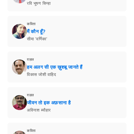
रवि भूषण सिन्हा
कविता
मैं कौन हूँ?
सीमा 'वर्णिका'
ग़ज़ल
हम अलग सी एक ख़ुशबू जानते हैं
विकास जोशी वाहिद
ग़ज़ल
जीवन तो इक अफ़साना है
अविनाश ब्यौहार
कविता