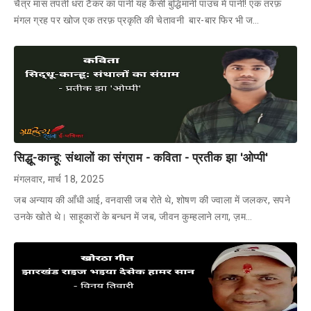
चैत्र मास तपती धरा टैंकर का पानी यह कैसी बुद्धिमानी पाउच में पानी! एक तरफ़
मंगल ग्रह पर खोज एक तरफ़ प्रकृति की चेतावनी बार-बार फिर भी ज…
सिद्धू-कान्हू: संथालों का संग्राम - कविता - प्रतीक झा 'ओप्पी'
मंगलवार, मार्च 18, 2025
जब अन्याय की आँधी आई, वनवासी जब रोते थे, शोषण की ज्वाला में जलकर, सपने
उनके खोते थे। साहूकारों के बन्धन में जब, जीवन कुम्हलाने लगा, ज़म…