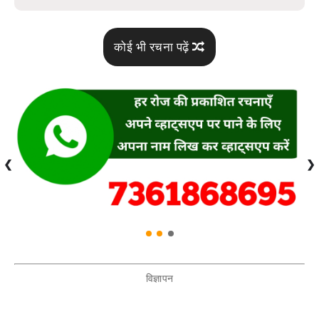
कोई भी रचना पढ़ें
❮
❯
विज्ञापन