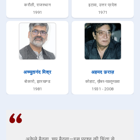
करौली, राजस्थान
इटावा, उत्तर प्रदेश
1991
1971
अच्युतानंद मिश्र
अहमद फ़राज़
बोकारो, झारखण्ड
कोहाट, ख़ैबर-पख़्तूनख़्वा
1981
1931 - 2008
अकेले बैठना, चुप बैठना—इस प्रश्न की चिंता से