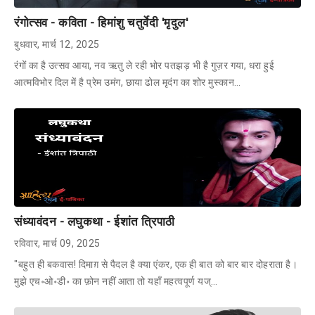
रंगोत्सव - कविता - हिमांशु चतुर्वेदी 'मृदुल'
बुधवार, मार्च 12, 2025
रंगों का है उत्सव आया, नव ऋतु ले रही भोर पतझड़ भी है गुज़र गया, धरा हुई
आत्मविभोर दिल में है प्रेम उमंग, छाया ढोल मृदंग का शोर मुस्कान…
संध्यावंदन - लघुकथा - ईशांत त्रिपाठी
रविवार, मार्च 09, 2025
"बहुत ही बकवास! दिमाग़ से पैदल है क्या एंकर, एक ही बात को बार बार दोहराता है।
मुझे एच॰ओ॰डी॰ का फ़ोन नहीं आता तो यहाँ महत्वपूर्ण यज्…