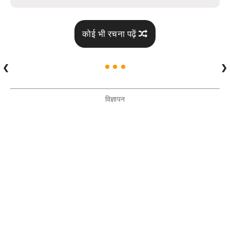
कोई भी रचना पढ़ें
❮
❯
विज्ञापन