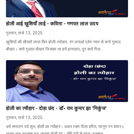
होली आई ख़ुशियाँ लाई - कविता - गणपत लाल उदय
गुरुवार, मार्च 13, 2025
ख़ुशियों की सौग़ातें लाया फिर होली-त्योहार, रंग लगाओ प्रेम-प्यार से करो गुलाल
बौछार। करो गुलाल बौछार जिसका था हमें इन्तज़ार, दूर करो गिल…
होली का त्यौहार - दोहा छंद - डॉ॰ राम कुमार झा 'निकुंज'
गुरुवार, मार्च 13, 2025
धर्म सनातन पर्व शुभ, होली का त्यौहार। धवल रक्त पीला हरित, फागुन रंग बयार॥
भारत जन उल्लास मन, फागुन होली रंग। भींगे रंगों से वदन, गुलशन…