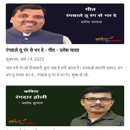
रंगवाले तू रंग से भर दे - गीत - उमेश यादव
शुक्रवार, मार्च 14, 2025
प्यार भरी रंग की पिचकारी, छुपा रखा है क्यों अंतस में। बरसाओ सतरंगी सबपर, अंग
अंग तू रंगमय कर दे। रंगवाले तू रंग से भर दे॥ शुष्क हो रहे…