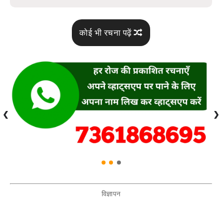
कोई भी रचना पढ़ें
❮
❯
विज्ञापन