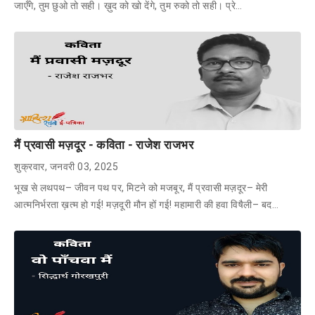
जाएँगे, तुम छुओ तो सही। ख़ुद को खो देंगे, तुम रुको तो सही। प्रे…
मैं प्रवासी मज़दूर - कविता - राजेश राजभर
शुक्रवार, जनवरी 03, 2025
भूख से लथपथ– जीवन पथ पर, मिटने को मजबूर, मैं प्रवासी मज़दूर– मेरी
आत्मनिर्भरता ख़त्म हो गई! मज़दूरी मौन हों गई! महामारी की हवा विषैली– बद…