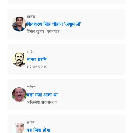
आलेख
शिवशरण सिंह चौहान 'अंशुमाली'
विमल कुमार 'प्रभाकर'
कविता
भारत-धरनि
श्रीधर पाठक
कविता
बड़ा मज़ा आता था
अखिलेश श्रीवास्तव
कविता
वह ज़िंदा होगा