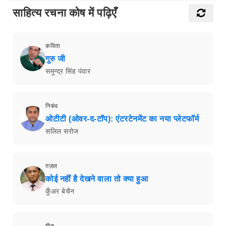
साहित्य रचना कोष में पढ़िएँ
कविता
गुरु जी
समुन्द्र सिंह पंवार
निबंध
ओटीटी (ओवर-द-टॉप): एंटरटेनमेंट का नया प्लेटफॉर्म
सलिल सरोज
ग़ज़ल
कोई नहीं है देखने वाला तो क्या हुआ
कुँअर बेचैन
गीत