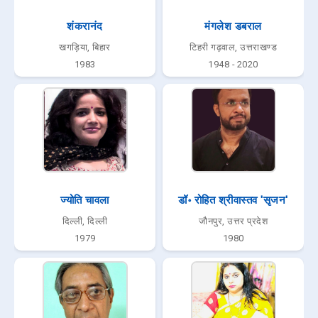
शंकरानंद
मंगलेश डबराल
खगड़िया, बिहार
टिहरी गढ़वाल, उत्तराखण्ड
1983
1948 - 2020
ज्योति चावला
डॉ॰ रोहित श्रीवास्तव 'सृजन'
दिल्ली, दिल्ली
जौनपुर, उत्तर प्रदेश
1979
1980