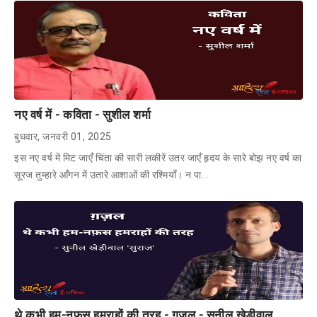
नए वर्ष में - कविता - सुशील शर्मा
बुधवार, जनवरी 01, 2025
इस नए वर्ष में मिट जाएँ चिंता की सारी लकीरें उतर जाएँ हृदय के सारे बोझ नए वर्ष का
सूरज तुम्हारे आँगन में उतारे आशाओं की रश्मियाँ। न पा…
थे कभी हम-नफ़स हमराहों की तरह - ग़ज़ल - सुनील खेड़ीवाल