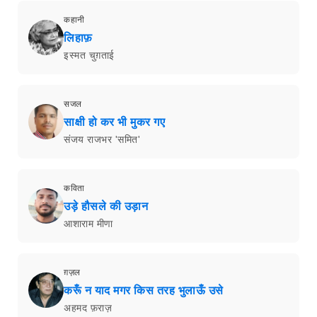
कहानी
लिहाफ़
इस्मत चुग़ताई
सजल
साक्षी हो कर भी मुकर गए
संजय राजभर 'समित'
कविता
उड़े हौसले की उड़ान
आशाराम मीणा
ग़ज़ल
करूँ न याद मगर किस तरह भुलाऊँ उसे
अहमद फ़राज़