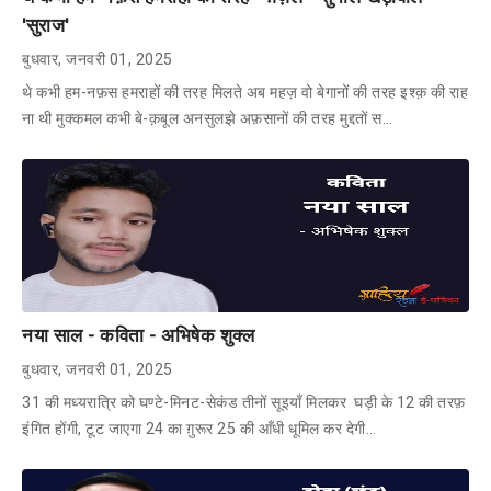
'सुराज'
बुधवार, जनवरी 01, 2025
थे कभी हम-नफ़स हमराहों की तरह मिलते अब महज़ वो बेगानों की तरह इश्क़ की राह
ना थी मुक्कमल कभी बे-क़बूल अनसुलझे अफ़सानों की तरह मुद्दतों स…
नया साल - कविता - अभिषेक शुक्ल
बुधवार, जनवरी 01, 2025
31 की मध्यरात्रि को घण्टे-मिनट-सेकंड तीनों सूइयाँ मिलकर घड़ी के 12 की तरफ़
इंगित होंगी, टूट जाएगा 24 का ग़ुरूर 25 की आँधी धूमिल कर देगी…