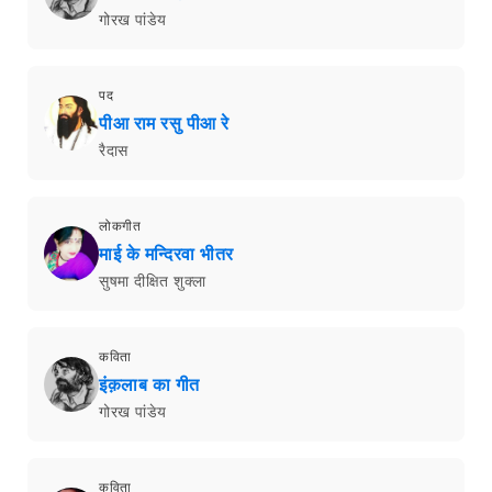
गोरख पांडेय
पद
पीआ राम रसु पीआ रे
रैदास
लोकगीत
माई के मन्दिरवा भीतर
सुषमा दीक्षित शुक्ला
कविता
इंक़लाब का गीत
गोरख पांडेय
कविता