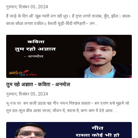
गुरुवार, दिसंबर 05, 2024
हैं जाड़े के दिन औ' ख़ूब प्यारी लग रही धूप। हैं तृप्त लगते तालाब, कुँए, झील। काला-
काला कौआ लगता वकील॥ बेचती चूड़ी-बिंदी मनिहारी– लग…
तुम रहो अज्ञात - कविता - अनमोल
गुरुवार, दिसंबर 05, 2024
भू-रज पर बन कली उठता बह नीर-नयन निश्छल कहता– बन प्राण बसे मुझमें जो
तुम दल-शूल बीच आशा भरता; जीवन में, श्वास में, कण-कण में देते आभा …