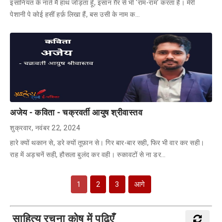
इंसानियत के नाते मैं हाथ जोड़ता हूँ, इंसान ग़ैर से भी 'राम-राम' करता हैं। मेरी
पेशानी पे कोई हसीं हर्फ़ लिखा हैं, बस उसी के नाम क…
अजेय - कविता - चक्रवर्ती आयुष श्रीवास्तव
शुक्रवार, नवंबर 22, 2024
हारे क्यों थकान से, डरे क्यों तूफ़ान से। गिर बार-बार सही, फिर भी वार कर सही।
राह में अड़चनें सही, हौसला बुलंद कर वही। रुकावटों से ना डर…
1
2
3
आगे
साहित्य रचना कोष में पढ़िएँ