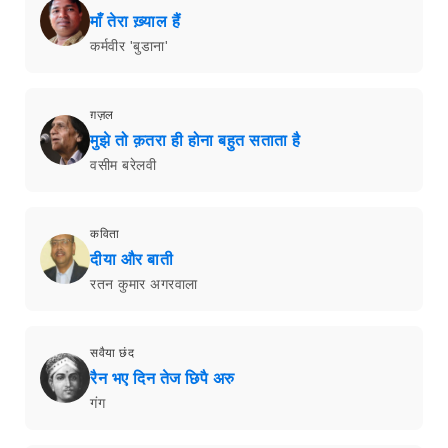
माँ तेरा ख़्याल हैं
कर्मवीर 'बुडाना'
ग़ज़ल
मुझे तो क़तरा ही होना बहुत सताता है
वसीम बरेलवी
कविता
दीया और बाती
रतन कुमार अगरवाला
सवैया छंद
रैन भए दिन तेज छिपै अरु
गंग