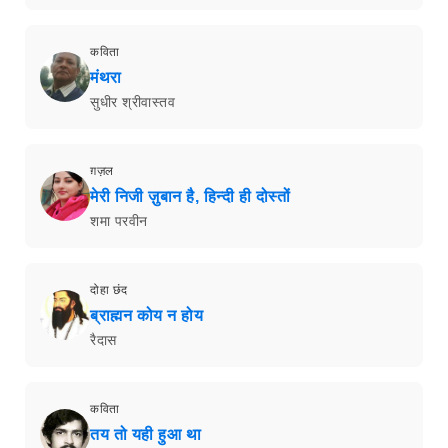
कविता
मंथरा
सुधीर श्रीवास्तव
ग़ज़ल
मेरी निजी ज़ुबान है, हिन्दी ही दोस्तों
शमा परवीन
दोहा छंद
ब्राह्मन कोय न होय
रैदास
कविता
तय तो यही हुआ था