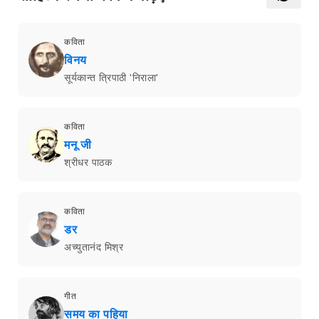
कविता
विनय
सूर्यकान्त त्रिपाठी 'निराला'
कविता
मनू जी
श्रीधर पाठक
कविता
डर
अच्युतानंद मिश्र
गीत
समय का पहिया