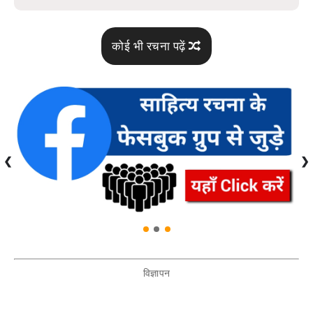
कोई भी रचना पढ़ें
❮
❯
विज्ञापन