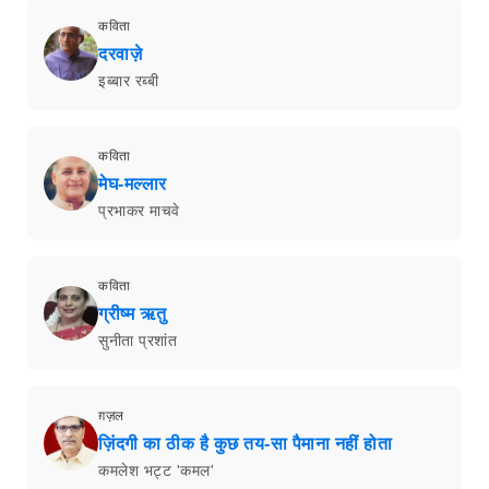
कविता
दरवाज़े
इब्बार रब्बी
कविता
मेघ-मल्लार
प्रभाकर माचवे
कविता
ग्रीष्म ऋतु
सुनीता प्रशांत
ग़ज़ल
ज़िंदगी का ठीक है कुछ तय-सा पैमाना नहीं होता
कमलेश भट्ट 'कमल'