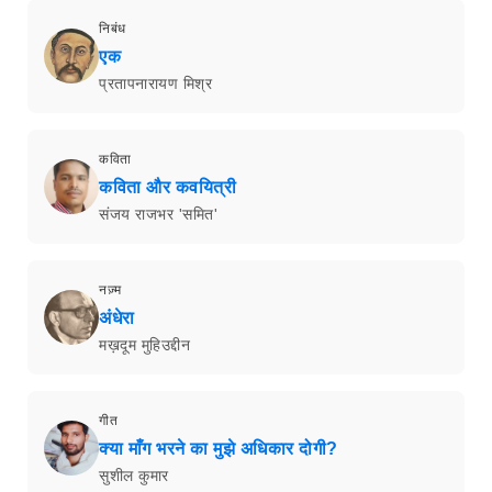
निबंध
एक
प्रतापनारायण मिश्र
कविता
कविता और कवयित्री
संजय राजभर 'समित'
नज़्म
अंधेरा
मख़दूम मुहिउद्दीन
गीत
क्या माँग भरने का मुझे अधिकार दोगी?
सुशील कुमार