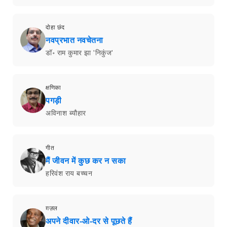
दोहा छंद
नवप्रभात नवचेतना
डॉ॰ राम कुमार झा 'निकुंज'
क्षणिका
पगड़ी
अविनाश ब्यौहार
गीत
मैं जीवन में कुछ कर न सका
हरिवंश राय बच्चन
ग़ज़ल
अपने दीवार-ओ-दर से पूछते हैं