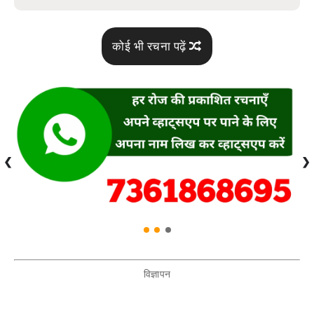
कोई भी रचना पढ़ें
❮
❯
विज्ञापन