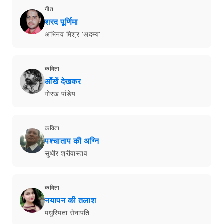
गीत
शरद पूर्णिमा
अभिनव मिश्र 'अदम्य'
कविता
आँखें देखकर
गोरख पांडेय
कविता
पश्चाताप की अग्नि
सुधीर श्रीवास्तव
कविता
नयापन की तलाश
मधुस्मिता सेनापति