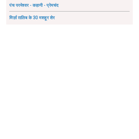
पंच परमेश्वर - कहानी - प्रेमचंद
मिर्ज़ा ग़ालिब के 30 मशहूर शेर