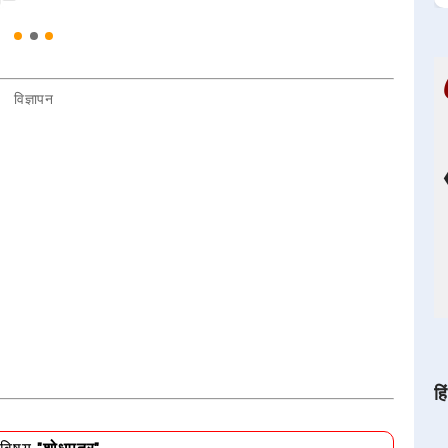
विज्ञापन
हि