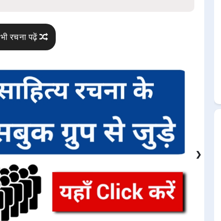
भी रचना पढ़ें
❯