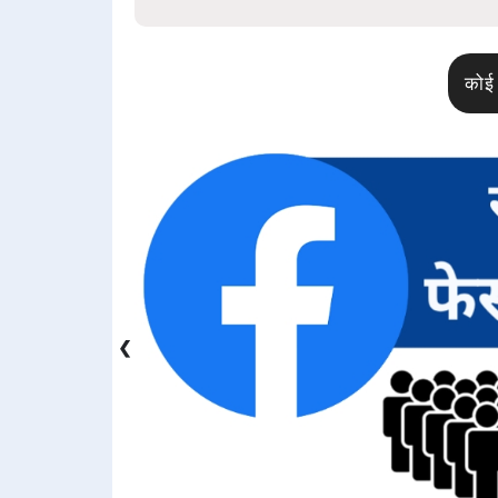
कोई 
❮