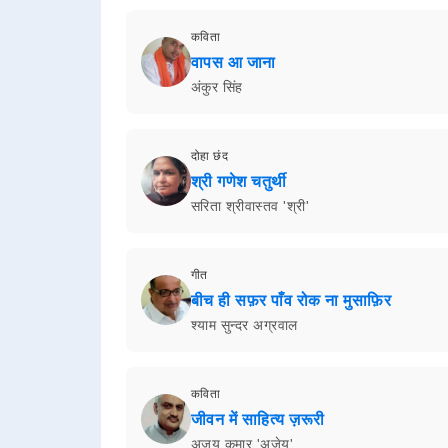
कविता
वापस आ जाना
अंकुर सिंह
दोहा छंद
श्री गणेश चतुर्थी
सरिता श्रीवास्तव 'श्री'
गीत
बीच ही सफ़र पाँव रोक ना मुसाफ़िर
श्याम सुन्दर अग्रवाल
कविता
जीवन में साहित्य ज़रूरी
अजय कुमार 'अजेय'