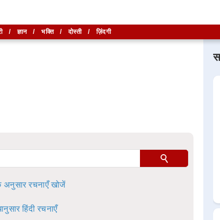
ी
/
ज्ञान
/
भक्ति
/
दोस्ती
/
ज़िंदगी
स
लिखें और
लिखें और
खोजें
खोजें
ा है।
े अनुसार रचनाएँ खोजें
ानुसार हिंदी रचनाएँ