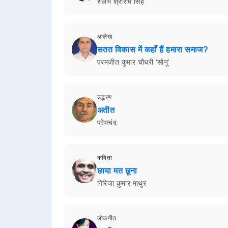
शलभ श्रीराम सिंह
आलेख
सतत विकास में कहाँ हैं हमारा समाज?
परमजीत कुमार चौधरी 'सोनू'
उद्धरण
अतीत
प्रेमचंद
कविता
छाया मत छूना
गिरिजा कुमार माथुर
लोकगीत