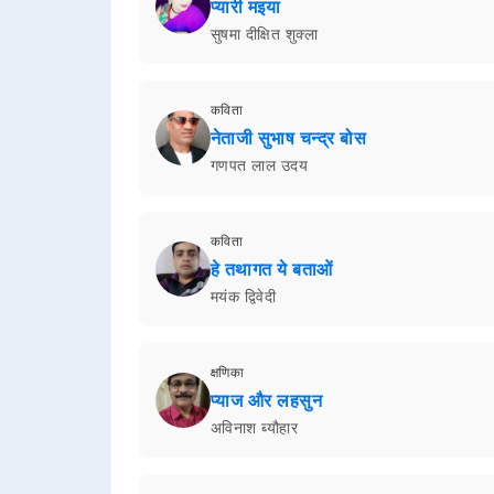
प्यारी मइया
सुषमा दीक्षित शुक्ला
कविता
नेताजी सुभाष चन्द्र बोस
गणपत लाल उदय
कविता
हे तथागत ये बताओं
मयंक द्विवेदी
क्षणिका
प्याज और लहसुन
अविनाश ब्यौहार