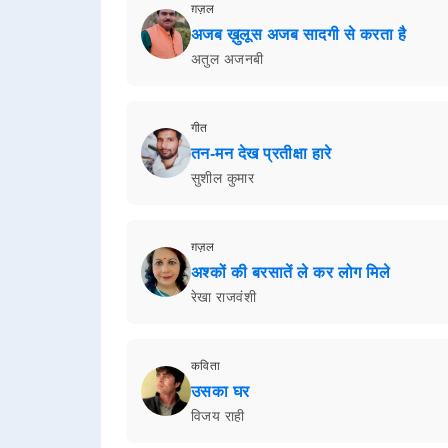
ग़ज़ल
अजब ख़ुलूस अजब सादगी से करता है
अतुल अजनबी
गीत
तन-मन देख प्रतीक्षा हारे
सुशील कुमार
ग़ज़ल
अश्कों की बरसातें ले कर लोग मिले
रेखा राजवंशी
कविता
उसका घर
विजय राही