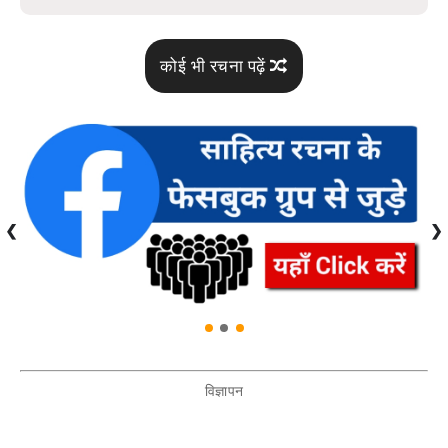
कोई भी रचना पढ़ें
❮
❯
विज्ञापन