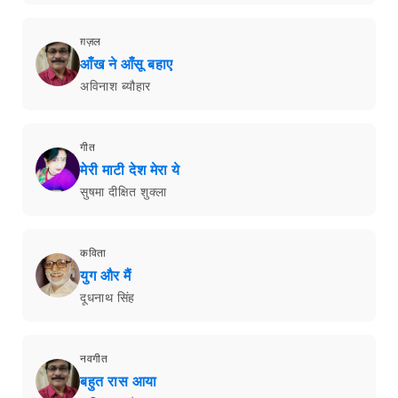
ग़ज़ल
आँख ने आँसू बहाए
अविनाश ब्यौहार
गीत
मेरी माटी देश मेरा ये
सुषमा दीक्षित शुक्ला
कविता
युग और मैं
दूधनाथ सिंह
नवगीत
बहुत रास आया