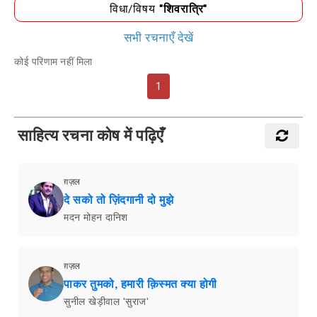
विधा/विषय
"शिवरात्रि"
सभी रचनाएँ देखें
कोई परिणाम नहीं मिला
1
साहित्य रचना कोष में पढ़िएँ
ग़ज़ल
दे सको तो ज़िंदगानी दो मुझे
मदन मोहन दानिश
ग़ज़ल
पाकर तुमको, हमारी क़िस्मत क्या होगी
सुनील खेड़ीवाल 'सुराज'