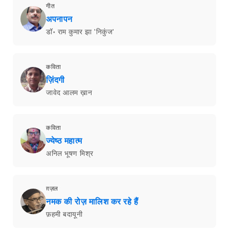
गीत
अपनापन
डॉ॰ राम कुमार झा 'निकुंज'
कविता
ज़िंदगी
जावेद आलम ख़ान
कविता
ज्येष्ठ महात्म
अनिल भूषण मिश्र
ग़ज़ल
नमक की रोज़ मालिश कर रहे हैं
फ़हमी बदायूनी