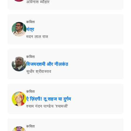
अविनाश ब्यौहार
कविता
यंत्र
मदन लाल राज
कविता
विजयदशमी और नीलकंठ
सुधीर श्रीवास्तव
कविता
ऐ ज़िंदगी! तू सहज या दुर्गम
श्याम नंदन पाण्डेय 'श्यामजी'
कविता