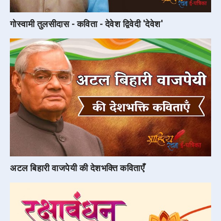
गोस्वामी तुलसीदास - कविता - देवेश द्विवेदी 'देवेश'
अटल बिहारी वाजपेयी की देशभक्ति कविताएँ