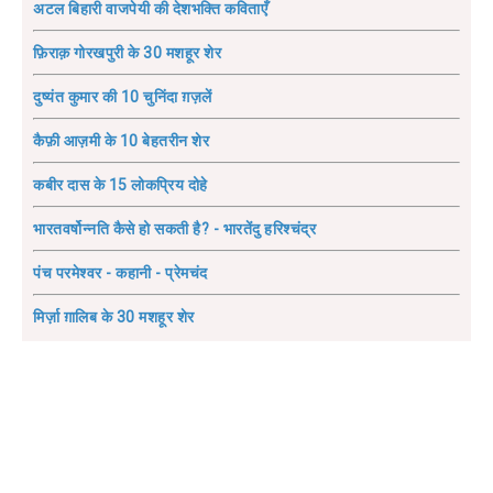
अटल बिहारी वाजपेयी की देशभक्ति कविताएँ
फ़िराक़ गोरखपुरी के 30 मशहूर शेर
दुष्यंत कुमार की 10 चुनिंदा ग़ज़लें
कैफ़ी आज़मी के 10 बेहतरीन शेर
कबीर दास के 15 लोकप्रिय दोहे
भारतवर्षोन्नति कैसे हो सकती है? - भारतेंदु हरिश्चंद्र
पंच परमेश्वर - कहानी - प्रेमचंद
मिर्ज़ा ग़ालिब के 30 मशहूर शेर