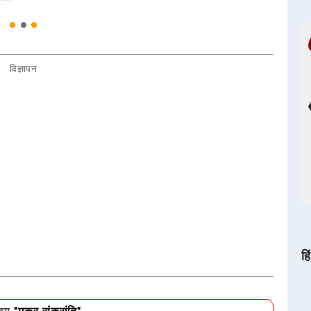
विज्ञापन
हि