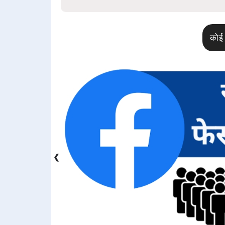
कोई 
❮