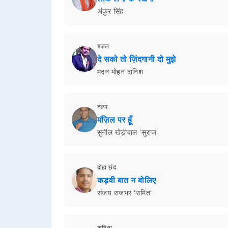
अंकुर सिंह
ग़ज़ल
दे सको तो ज़िंदगानी दो मुझे
मदन मोहन दानिश
नज़्म
मंज़िल पर हूँ
सुनील खेड़ीवाल 'सुराज'
दोहा छंद
कड़वी बात न बोलिए
संजय राजभर 'समित'
कविता