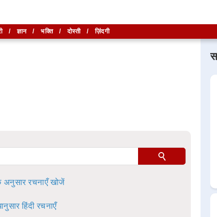
ी
/
ज्ञान
/
भक्ति
/
दोस्ती
/
ज़िंदगी
स
लिखें और
लिखें और
खोजें
खोजें
ा है।
े अनुसार रचनाएँ खोजें
ानुसार हिंदी रचनाएँ