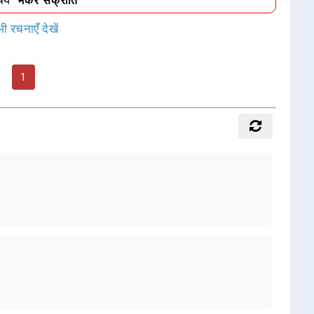
िषय
"मकर संक्रांति"
ी रचनाएँ देखें
1