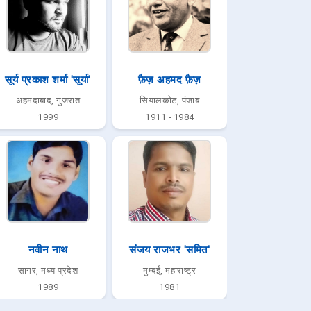
सूर्य प्रकाश शर्मा 'सूर्या'
फ़ैज़ अहमद फ़ैज़
अहमदाबाद, गुजरात
सियालकोट, पंजाब
1999
1911 - 1984
नवीन नाथ
संजय राजभर 'समित'
सागर, मध्य प्रदेश
मुम्बई, महाराष्ट्र
1989
1981