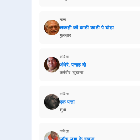
नज़्म
लकड़ी की काठी काठी पे घोड़ा
गुलज़ार
कविता
अंधेरे, पनाह दो
कर्मवीर 'बुडाना'
कविता
एक पत्ता
शुभा
कविता
लॉक लगा के रखना