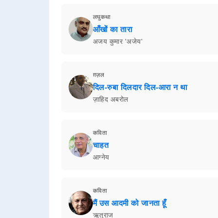
लघुकथा
आँखों का तारा
अजय कुमार 'अजेय'
ग़ज़ल
दिल-रुबा दिलदार दिल-आरा न था
ज़ाहिद अबरोल
कविता
चाहत
आग्नेय
कविता
मैं उस आदमी को जानता हूँ
ऋतुराज