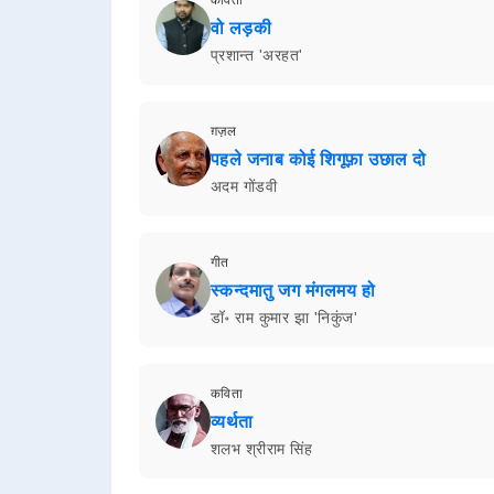
वो लड़की
प्रशान्त 'अरहत'
ग़ज़ल
पहले जनाब कोई शिगूफ़ा उछाल दो
अदम गोंडवी
गीत
स्कन्दमातु जग मंगलमय हो
डॉ॰ राम कुमार झा 'निकुंज'
कविता
व्यर्थता
शलभ श्रीराम सिंह