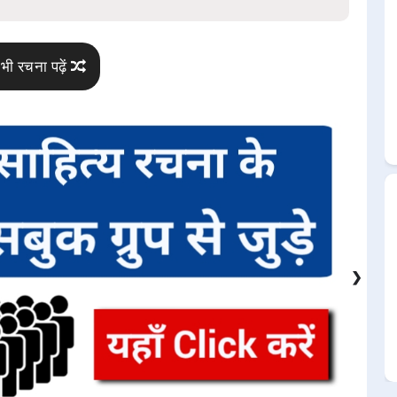
भी रचना पढ़ें
❯