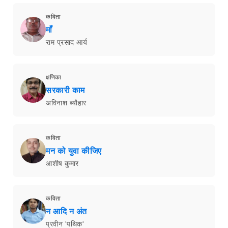
कविता
माँ
राम प्रसाद आर्य
क्षणिका
सरकारी काम
अविनाश ब्यौहार
कविता
मन को युवा कीजिए
आशीष कुमार
कविता
न आदि न अंत
प्रवीन 'पथिक'