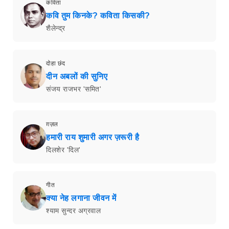
कविता
कवि तुम किनके? कविता किसकी?
शैलेन्द्र
दोहा छंद
दीन अबलों की सुनिए
संजय राजभर 'समित'
ग़ज़ल
हमारी राय शुमारी अगर ज़रूरी है
दिलशेर 'दिल'
गीत
क्या नेह लगाना जीवन में
श्याम सुन्दर अग्रवाल