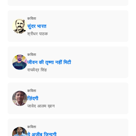
कविता
सुंदर भारत
श्रीधर पाठक
कविता
जीवन की तृष्णा नहीं मिटी
राघवेंद्र सिंह
कविता
ज़िंदगी
जावेद आलम ख़ान
कविता
ये अजीब ज़िन्दगी