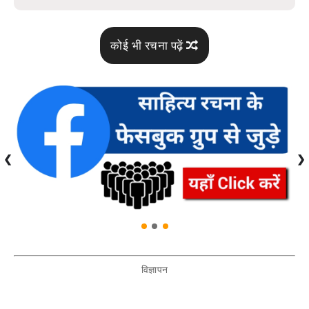
कोई भी रचना पढ़ें
❮
❯
विज्ञापन