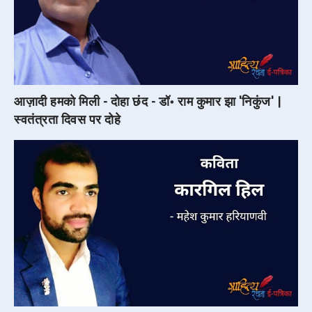
आज़ादी हमको मिली - दोहा छंद - डॉ॰ राम कुमार झा 'निकुंज' |
स्वतंत्रता दिवस पर दोहे