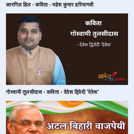
कारगिल हिल - कविता - महेश कुमार हरियाणवी
गोस्वामी तुलसीदास - कविता - देवेश द्विवेदी 'देवेश'