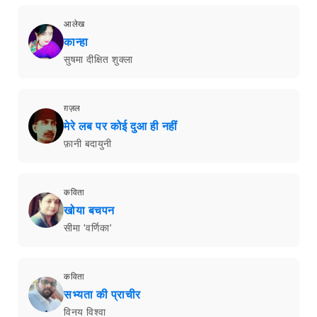
आलेख
कान्हा
सुषमा दीक्षित शुक्ला
ग़ज़ल
मेरे लब पर कोई दुआ ही नहीं
फ़ानी बदायुनी
कविता
खोया बचपन
सीमा 'वर्णिका'
कविता
सभ्यता की प्राचीर
विनय विश्वा