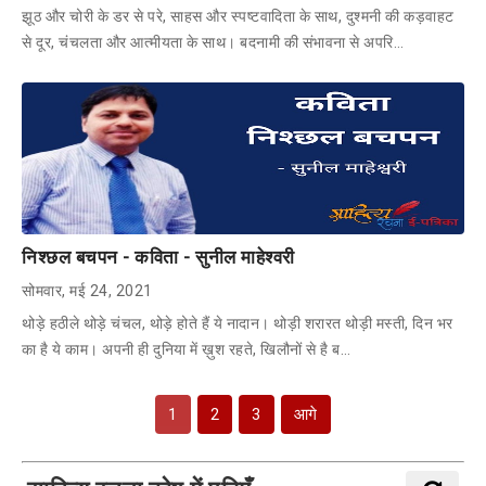
झूठ और चोरी के डर से परे, साहस और स्पष्टवादिता के साथ, दुश्मनी की कड़वाहट
से दूर, चंचलता और आत्मीयता के साथ। बदनामी की संभावना से अपरि…
निश्छल बचपन - कविता - सुनील माहेश्वरी
सोमवार, मई 24, 2021
थोड़े हठीले थोड़े चंचल, थोड़े होते हैं ये नादान। थोड़ी शरारत थोड़ी मस्ती, दिन भर
का है ये काम। अपनी ही दुनिया में ख़ुश रहते, खिलौनों से है ब…
1
2
3
आगे