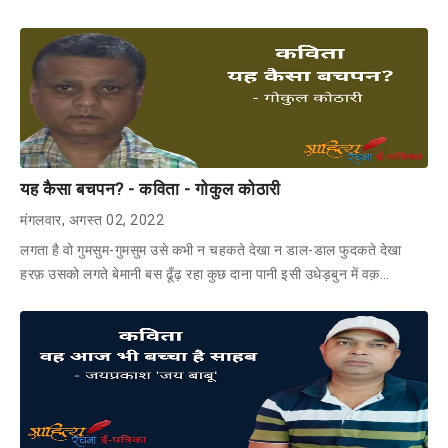
यह कैसा बचपन? - कविता - गोकुल कोठारी
मंगलवार, अगस्त 02, 2022
लगता है वो गुमसुम-गुमसुम उसे कभी न चहकते देखा न डाल-डाल फुदकते देखा
हरफ़ उसको लगते बेमानी बस ढूँढ़ रहा कुछ दाना पानी इसी उधेड़बुन में वक़…