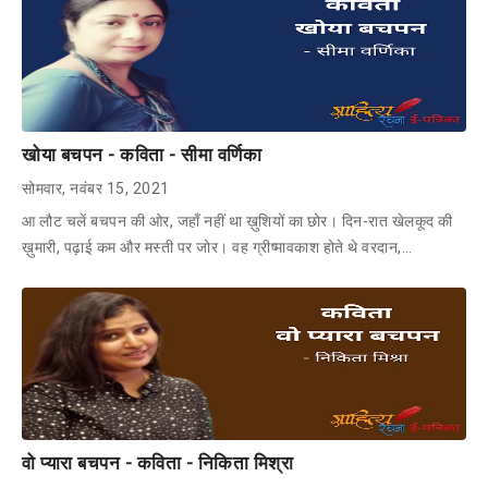
खोया बचपन - कविता - सीमा वर्णिका
सोमवार, नवंबर 15, 2021
आ लौट चलें बचपन की ओर, जहाँ नहीं था ख़ुशियों का छोर। दिन-रात खेलकूद की
ख़ुमारी, पढ़ाई कम और मस्ती पर जोर। वह ग्रीष्मावकाश होते थे वरदान,…
वो प्यारा बचपन - कविता - निकिता मिश्रा