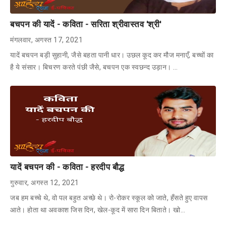
बचपन की यादें - कविता - सरिता श्रीवास्तव 'श्री'
मंगलवार, अगस्त 17, 2021
यादें बचपन बड़ी सुहानी, जैसे बहता पानी धार। उछल कूद कर मौज मनाएँ, बच्चों का
है ये संसार। बिचरण करते पंछी जैसे, बचपन एक स्वछन्द उड़ान। …
यादें बचपन की - कविता - हरदीप बौद्ध
गुरुवार, अगस्त 12, 2021
जब हम बच्चे थे, वो पल बहुत अच्छे थे। रो-रोकर स्कूल को जाते, हँसते हुए वापस
आते। होता था अवकाश जिस दिन, खेल-कूद में सारा दिन बिताते। खो…