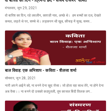
वो बारिश का दिन - त्रिभंगी छंद - संजय राजभर "समित"
मंगलवार, जून 29, 2021
वो बारिश का दिन, रहे लवलीन, काग़ज़ी नाव, अच्छे थे। हम बच्चों का दल, देखते
कमल, लड़ते थे पर, सच्चे थे। लड़कपन थी ख़ूब, कीचड़ में सुख, समय…
बाल विवाह: एक अभिशाप - कविता - शैलजा शर्मा
सोमवार, जून 28, 2021
नारी अपने आईने को, ना बनने देना ख़ुद जैसा। जो होता रहा साथ तेरे, ना होने देना
अब वैसा।। ना बनने दो उसको कठपुतली, तुम काजल बिंदी तिलक लग…