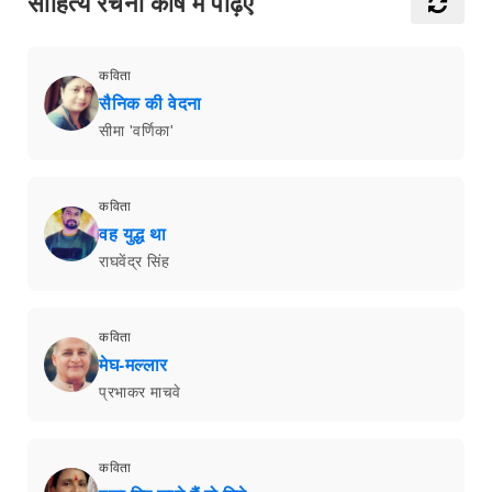
साहित्य रचना कोष में पढ़िएँ
कविता
सैनिक की वेदना
सीमा 'वर्णिका'
कविता
वह युद्ध था
राघवेंद्र सिंह
कविता
मेघ-मल्लार
प्रभाकर माचवे
कविता