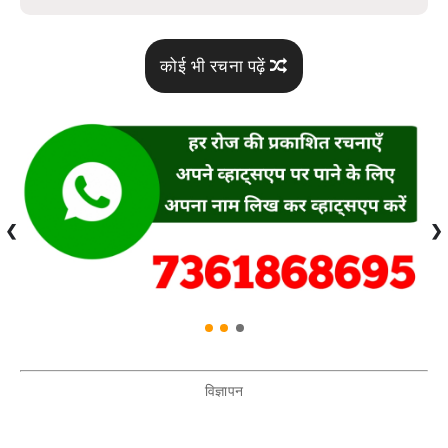
कोई भी रचना पढ़ें
❮
❯
विज्ञापन