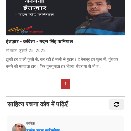
इंतज़ार - कविता - मदन सिंह फनियाल
सोमवार, जुलाई 25, 2022
झुकी हर डाली फूलों से, कर रही है माली से गुहार। है बेसब्र हर फूल भी, गुंथकर
बनने को महकता हार॥ फिर गुनगुनाता हर भँवरा, मँडराया वो भी ब…
1
साहित्य रचना कोष में पढ़िएँ
कविता
वसंत ऋतु सर्वश्रेष्ठ