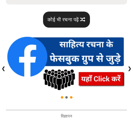
कोई भी रचना पढ़ें
❮
❯
विज्ञापन