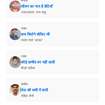
कविता
जीवन का नाम है बेटियाँ
जयप्रकाश 'जय बाबू'
ग़ज़ल
कब मिलोगे बोलिए जी
ममता शर्मा 'अंचल'
ग़ज़ल
कोई उम्मीद बर नहीं आती
मिर्ज़ा ग़ालिब
कविता
तेल की कमी में बाती
रोहित सैनी