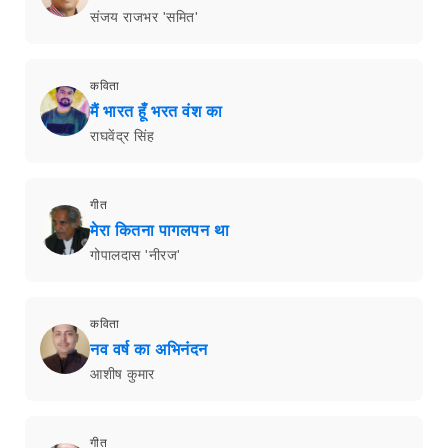
संजय राजभर 'समित'
कविता
मैं भारत हूँ भरत वंश का
राघवेंद्र सिंह
गीत
मेरा कितना पागलपन था
गोपालदास 'नीरज'
कविता
नव वर्ष का अभिनंदन
आशीष कुमार
गीत