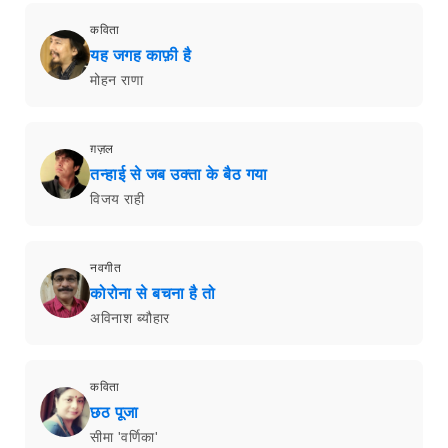
कविता
यह जगह काफ़ी है
मोहन राणा
ग़ज़ल
तन्हाई से जब उक्ता के बैठ गया
विजय राही
नवगीत
कोरोना से बचना है तो
अविनाश ब्यौहार
कविता
छठ पूजा
सीमा 'वर्णिका'