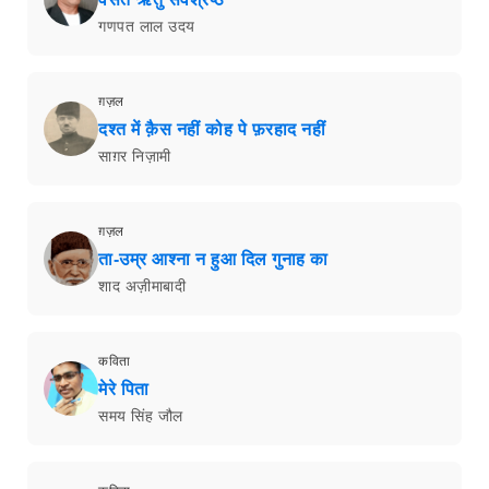
गणपत लाल उदय
ग़ज़ल
दश्त में क़ैस नहीं कोह पे फ़रहाद नहीं
साग़र निज़ामी
ग़ज़ल
ता-उम्र आश्ना न हुआ दिल गुनाह का
शाद अज़ीमाबादी
कविता
मेरे पिता
समय सिंह जौल