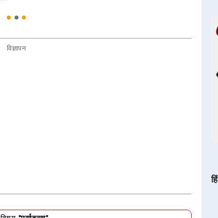
विज्ञापन
हि