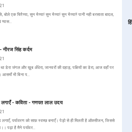
021
े, बोले एक चिरैय्या, सुन भैय्या! सुन भैय्या! सुन भैय्या!! पानी नही बरसाता बादल,
खे प्यास…
हि
- नीरज सिंह कर्दम
021
था डेरा जंगल और ख़ूब अँधेरा, जानवरों की दहाड़, पक्षियों का डेरा, आज वहाँ पर
रा। आसमाँ भी बिना प…
 लगाएँ - कविता - गणपत लाल उदय
021
लगाएँ, पर्यावरण को साफ़ स्वच्छ बनाएँ। पेड़ो से ही मिलती है ऑक्सीजन, जिससे
 पढ़ा है मैने पर्यावर…