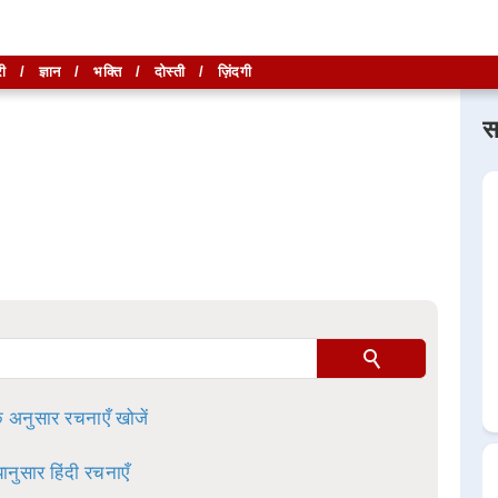
ी
/
ज्ञान
/
भक्ति
/
दोस्ती
/
ज़िंदगी
स
लिखें और
लिखें और
खोजें
खोजें
ा है।
े अनुसार रचनाएँ खोजें
ानुसार हिंदी रचनाएँ