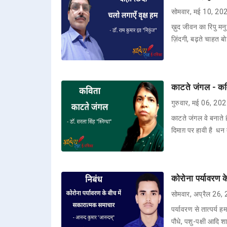
सोमवार, मई 10, 20
ख़ुद जीवन का रिपु म
ज़िंदगी, बढ़ते चाहत 
काटते जंगल - कवि
गुरुवार, मई 06, 20
काटते जंगल वे बनाते ह
दिमाग़ पर हावी है ध
कोरोना पर्यावरण 
सोमवार, अप्रैल 26,
पर्यावरण से तात्पर्य 
पौधे, पशु-पक्षी आदि