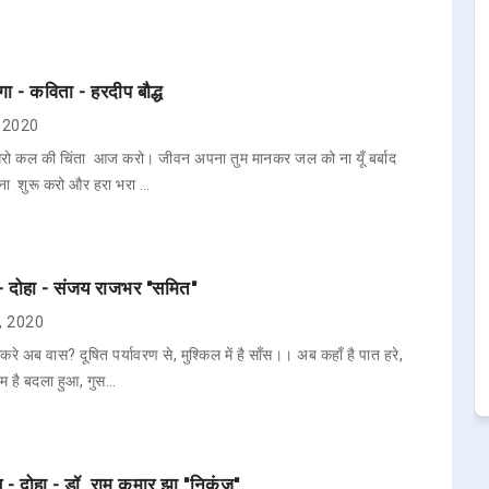
गा - कविता - हरदीप बौद्ध
5, 2020
धरो कल की चिंता आज करो। जीवन अपना तुम मानकर जल को ना यूँ बर्बाद
ना शुरू करो और हरा भरा …
 - दोहा - संजय राजभर "समित"
7, 2020
ँ करे अब वास? दूषित पर्यावरण से, मुश्किल में है साँस।। अब कहाँ है पात हरे,
सम है बदला हुआ, गुस…
ण - दोहा - डॉ. राम कुमार झा "निकुुुंज"