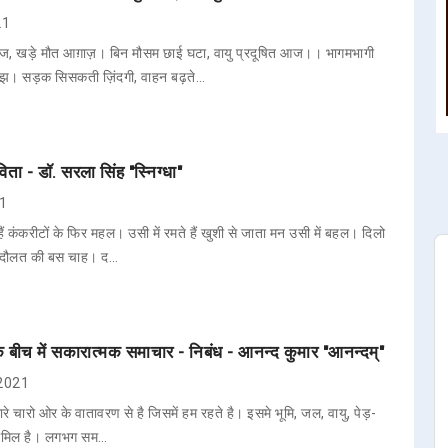
21
नुज, खड़े मौत आग़ाज़। बिन मौसम छाई घटा, वायु प्रदूषित आज।। भागमभागी
बोझ। सड़क सिसकती ज़िंदगी, वाहन बढ़ते…
ता - डॉ. सरला सिंह "स्निग्धा"
21
ैं कंकरीटों के फिर महल। उसी में रमते हैं खुशी से जाता मन उसी में बहल। दिलो
न दौलत की बस चाह। द…
के बीच में सकारात्मक समाचार - निबंध - आनन्द कुमार "आनन्दम्"
 2021
हमारे चारो ओर के वातावरण से है जिसमें हम रहते है। इसमे भूमि, जल, वायु, पेड़-
 शामिल है। लगभग सम…