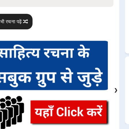
भी रचना पढ़ें
❯