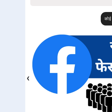
कोई 
❮