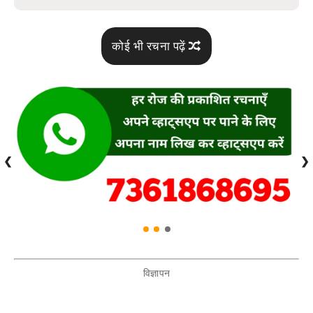
कोई भी रचना पढ़ें
❮
❯
विज्ञापन