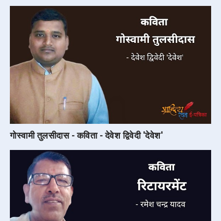
गोस्वामी तुलसीदास - कविता - देवेश द्विवेदी 'देवेश'