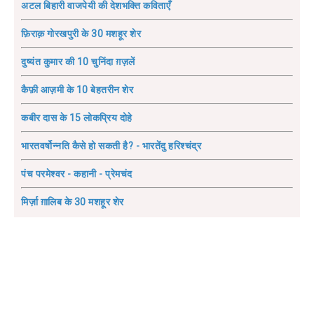
अटल बिहारी वाजपेयी की देशभक्ति कविताएँ
फ़िराक़ गोरखपुरी के 30 मशहूर शेर
दुष्यंत कुमार की 10 चुनिंदा ग़ज़लें
कैफ़ी आज़मी के 10 बेहतरीन शेर
कबीर दास के 15 लोकप्रिय दोहे
भारतवर्षोन्नति कैसे हो सकती है? - भारतेंदु हरिश्चंद्र
पंच परमेश्वर - कहानी - प्रेमचंद
मिर्ज़ा ग़ालिब के 30 मशहूर शेर