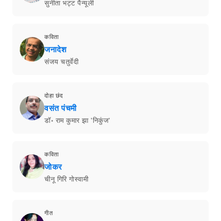
सुनीता भट्ट पैन्यूली
कविता
जनादेश
संजय चतुर्वेदी
दोहा छंद
वसंत पंचमी
डॉ॰ राम कुमार झा 'निकुंज'
कविता
जोकर
चीनू गिरि गोस्वामी
गीत