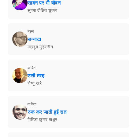
सावन पर भी यौवन
सुषमा दीक्षित शुक्ला
नज़्म
सन्नाटा
मख़दूम मुहिउद्दीन
कविता
उसी तरह
विष्णु खरे
कविता
रुक कर जाती हुई रात
गिरिजा कुमार माथुर