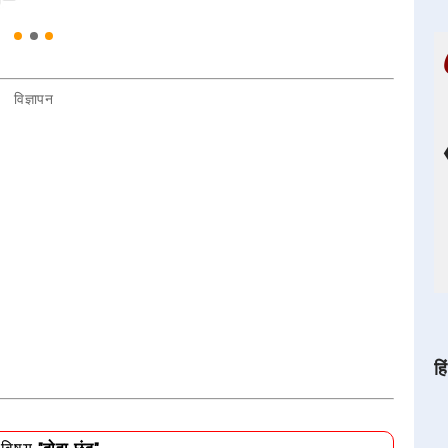
विज्ञापन
हि