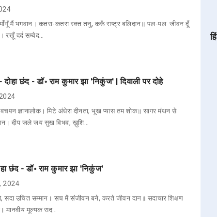
2024
माँगूँ मैं भगवान। कतरा-कतरा रक्त तनु, करूँ राष्ट्र बलिदान॥ पल-पल जीवन दूँ
। रखूँ दर्द सम्वेद…
हि
- दोहा छंद - डॉ॰ राम कुमार झा 'निकुंज' | दिवाली पर दोहे
, 2024
बचपन ज्ञानालोक। मिटे अंधेरा दीनता, भूख प्यास तम शोक॥ सागर मंथन से
गवान। दीप जले जय सुख विभव, ख़ुशि…
ा छंद - डॉ॰ राम कुमार झा 'निकुंज'
8, 2024
्ठ को, सदा उचित सम्मान। सच में संजीवन बने, करते जीवन दान॥ सदाचार शिक्षण
्ञान। मानवीय मूल्यक सद…