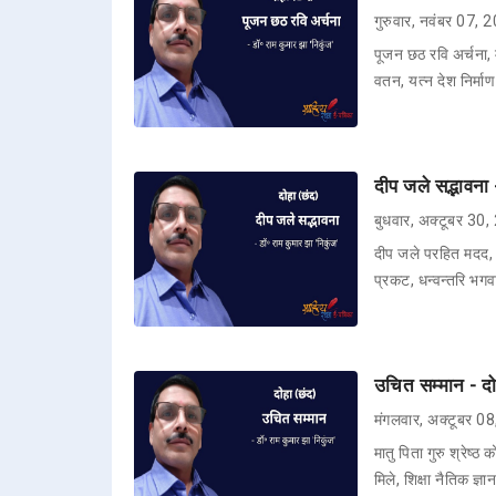
गुरुवार, नवंबर 07, 
पूजन छठ रवि अर्चना, 
वतन, यत्न देश निर्माण
दीप जले सद्भावना 
बुधवार, अक्टूबर 30
दीप जले परहित मदद, 
प्रकट, धन्वन्तरि भ
उचित सम्मान - दोह
मंगलवार, अक्टूबर 0
मातु पिता गुरु श्रेष
मिले, शिक्षा नैतिक ज