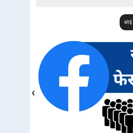
कोई 
❮