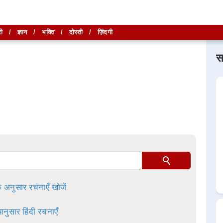
ी
/
ज्ञान
/
भक्ति
/
दोस्ती
/
ज़िंदगी
स
लिखें और
लिखें और
खोजें
खोजें
ा है।
े अनुसार रचनाएँ खोजें
ानुसार हिंदी रचनाएँ