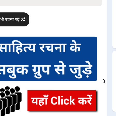
भी रचना पढ़ें
❯