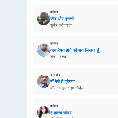
कविता
जीव और प्राणी
सुधीर श्रीवास्तव
कविता
आदमियत होने की शर्त लिखता हूँ
विनय विश्वा
दोहा छंद
माँ मेरी है प्रेरणा
डॉ॰ राम कुमार झा 'निकुंज'
कविता
हे कृष्णा साँवरे