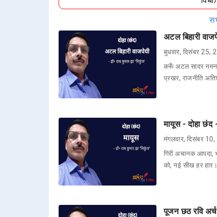
विधा
सभ
अटल बिहारी वाजपेय
बुधवार, दिसंबर 25,
करूँ अटल सादर नमन, भ
प्रखर, राजनीति अति
मायूस - दोहा छंद 
मंगलवार, दिसंबर 10
गिरी अचानक आपदा, भ
को, नई सीख हर हार।
पूजन छठ रवि अर्चन